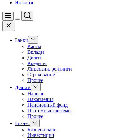
Новости
Поиск
Меню
Цвет
Закрыть
переключателя
Показать
Банки
подменю
Карты
Вклады
Долги
Кредиты
Лицензии, рейтинги
Страхование
Прочее
Показать
Деньги
подменю
Налоги
Накопления
Пенсионный фонд
Платёжные системы
Прочее
Показать
Бизнес
подменю
Бизнес-планы
Инвестиции