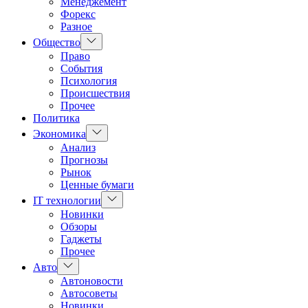
Менеджемент
Форекс
Разное
Показать
Общество
подменю
Право
События
Психология
Происшествия
Прочее
Политика
Показать
Экономика
подменю
Анализ
Прогнозы
Рынок
Ценные бумаги
Показать
IT технологии
подменю
Новинки
Обзоры
Гаджеты
Прочее
Показать
Авто
подменю
Автоновости
Автосоветы
Новинки