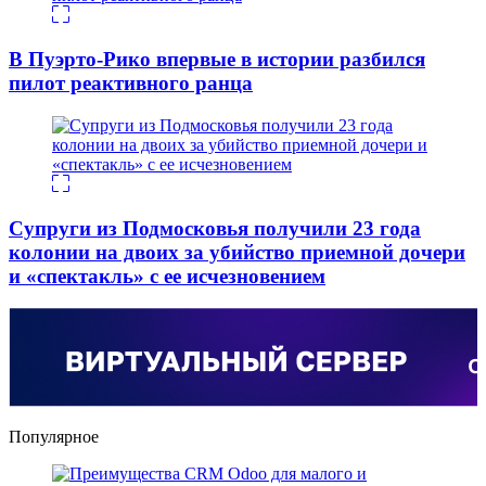
В Пуэрто-Рико впервые в истории разбился
пилот реактивного ранца
Супруги из Подмосковья получили 23 года
колонии на двоих за убийство приемной дочери
и «спектакль» с ее исчезновением
Популярное