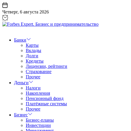
Перейти
к
Четверг, 6 августа 2026
содержанию
Forbes
Expert.
Бизнес
Банки
и
Карты
предпринимательство
Вклады
Долги
Кредиты
Лицензии, рейтинги
Страхование
Прочее
Деньги
Налоги
Накопления
Пенсионный фонд
Платёжные системы
Прочее
Бизнес
Бизнес-планы
Инвестиции
Менеджемент