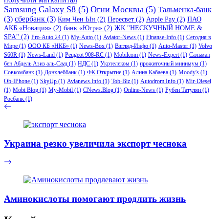
Samsung Galaxy S8
(5)
Огни Москвы
(5)
Тальменка-банк
(3)
сбербанк
(3)
Ким Чен Ын
(2)
Пересвет
(2)
Apple Pay
(2)
ПАО
АКБ «Новация»
(2)
банк «Югра»
(2)
ЖК "НЕСКУЧНЫЙ HOME &
SPA"
(2)
Pro-Auto 24
(1)
My-Auto
(1)
Aviator-News
(1)
Finanse-Info
(1)
Сегодня в
Мире
(1)
ООО КБ «НКБ»
(1)
News-Box
(1)
Взгляд-Инфо
(1)
Auto-Master
(1)
Volvo
S60R
(1)
News-Land
(1)
Peugeot 908-RC
(1)
Mobilcom
(1)
News-Expert
(1)
Сальман
бен Абдель Азиз аль-Сауд
(1)
НДС
(1)
Укртелеком
(1)
прожиточный минимум
(1)
Совкомбанк
(1)
Донхлеббанк
(1)
ФК Открытие
(1)
Алина Кабаева
(1)
Moody's
(1)
Ob-IPhone
(1)
SkyUp
(1)
Avianews.Info
(1)
Tob-Biz
(1)
Autodrom.Info
(1)
Mir-Diesel
(1)
Mobi Blog
(1)
My-Mobil
(1)
CNews.Blog
(1)
Online-News
(1)
Рубен Татулян
(1)
Росбанк
(1)
Украина резко увеличила экспорт чеснока
Аминокислоты помогают продлить жизнь