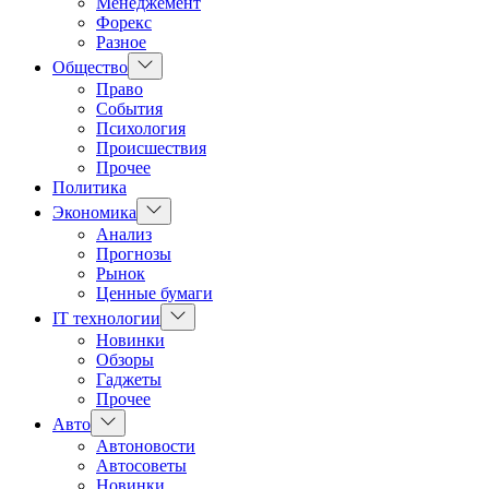
Менеджемент
Форекс
Разное
Показать
Общество
подменю
Право
События
Психология
Происшествия
Прочее
Политика
Показать
Экономика
подменю
Анализ
Прогнозы
Рынок
Ценные бумаги
Показать
IT технологии
подменю
Новинки
Обзоры
Гаджеты
Прочее
Показать
Авто
подменю
Автоновости
Автосоветы
Новинки