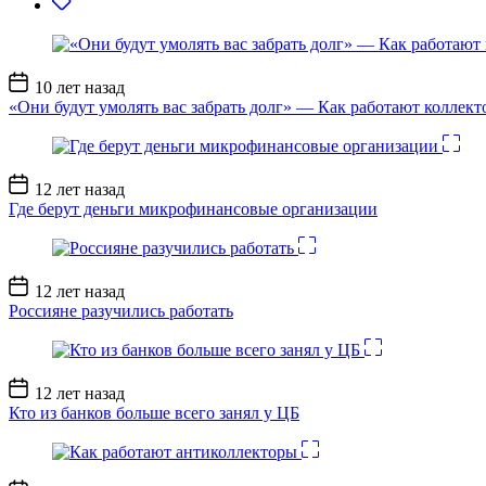
Дата
10 лет назад
записи
«Они будут умолять вас забрать долг» — Как работают коллект
Дата
12 лет назад
записи
Где берут деньги микрофинансовые организации
Дата
12 лет назад
записи
Россияне разучились работать
Дата
12 лет назад
записи
Кто из банков больше всего занял у ЦБ