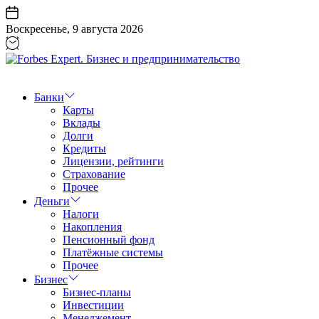
Перейти
к
Воскресенье, 9 августа 2026
содержанию
Forbes
Expert.
Бизнес
Банки
и
Карты
предпринимательство
Вклады
Долги
Кредиты
Лицензии, рейтинги
Страхование
Прочее
Деньги
Налоги
Накопления
Пенсионный фонд
Платёжные системы
Прочее
Бизнес
Бизнес-планы
Инвестиции
Менеджемент