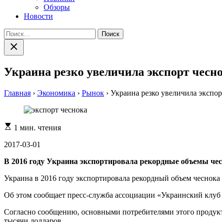
Обзоры
Новости
Найти:
Закрыть
поиск
Украина резко увеличила экспорт чесн
Главная
›
Экономика
›
Рынок
›
Украина резко увеличила экспор
Расчетное
1 мин. чтения
время
чтения
2017-03-01
В 2016 году Украина экспортировала рекордные объемы чес
Украина в 2016 году экспортировала рекордный объем чеснока 
Об этом сообщает пресс-служба ассоциации «Украинский клуб 
Согласно сообщению, основными потребителями этого продукта 
тысячи долларов.