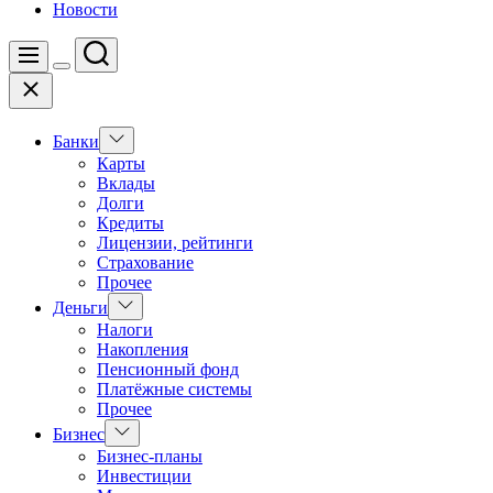
Новости
Поиск
Меню
Цвет
Закрыть
переключателя
Показать
Банки
подменю
Карты
Вклады
Долги
Кредиты
Лицензии, рейтинги
Страхование
Прочее
Показать
Деньги
подменю
Налоги
Накопления
Пенсионный фонд
Платёжные системы
Прочее
Показать
Бизнес
подменю
Бизнес-планы
Инвестиции