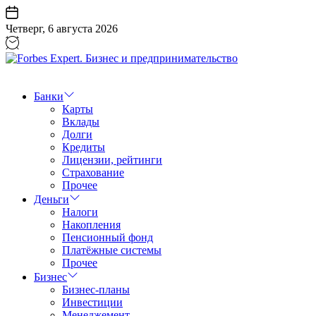
Перейти
к
Четверг, 6 августа 2026
содержанию
Forbes
Expert.
Бизнес
Банки
и
Карты
предпринимательство
Вклады
Долги
Кредиты
Лицензии, рейтинги
Страхование
Прочее
Деньги
Налоги
Накопления
Пенсионный фонд
Платёжные системы
Прочее
Бизнес
Бизнес-планы
Инвестиции
Менеджемент