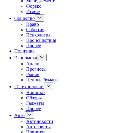
Менеджемент
Форекс
Разное
Показать
Общество
подменю
Право
События
Психология
Происшествия
Прочее
Политика
Показать
Экономика
подменю
Анализ
Прогнозы
Рынок
Ценные бумаги
Показать
IT технологии
подменю
Новинки
Обзоры
Гаджеты
Прочее
Показать
Авто
подменю
Автоновости
Автосоветы
Новинки