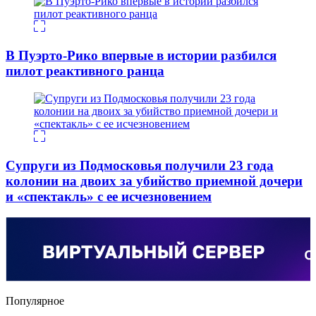
В Пуэрто-Рико впервые в истории разбился
пилот реактивного ранца
Супруги из Подмосковья получили 23 года
колонии на двоих за убийство приемной дочери
и «спектакль» с ее исчезновением
Популярное