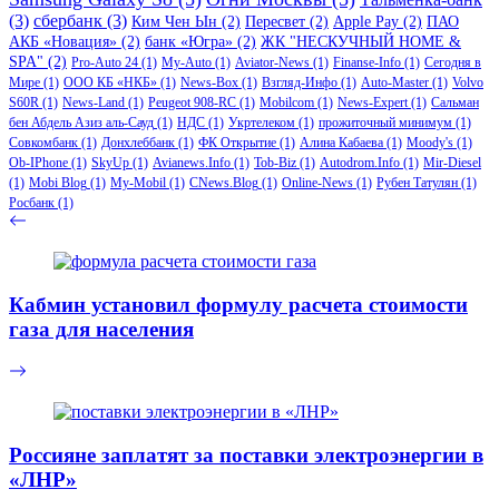
(3)
сбербанк
(3)
Ким Чен Ын
(2)
Пересвет
(2)
Apple Pay
(2)
ПАО
АКБ «Новация»
(2)
банк «Югра»
(2)
ЖК "НЕСКУЧНЫЙ HOME &
SPA"
(2)
Pro-Auto 24
(1)
My-Auto
(1)
Aviator-News
(1)
Finanse-Info
(1)
Сегодня в
Мире
(1)
ООО КБ «НКБ»
(1)
News-Box
(1)
Взгляд-Инфо
(1)
Auto-Master
(1)
Volvo
S60R
(1)
News-Land
(1)
Peugeot 908-RC
(1)
Mobilcom
(1)
News-Expert
(1)
Сальман
бен Абдель Азиз аль-Сауд
(1)
НДС
(1)
Укртелеком
(1)
прожиточный минимум
(1)
Совкомбанк
(1)
Донхлеббанк
(1)
ФК Открытие
(1)
Алина Кабаева
(1)
Moody's
(1)
Ob-IPhone
(1)
SkyUp
(1)
Avianews.Info
(1)
Tob-Biz
(1)
Autodrom.Info
(1)
Mir-Diesel
(1)
Mobi Blog
(1)
My-Mobil
(1)
CNews.Blog
(1)
Online-News
(1)
Рубен Татулян
(1)
Росбанк
(1)
Кабмин установил формулу расчета стоимости
газа для населения
Россияне заплатят за поставки электроэнергии в
«ЛНР»