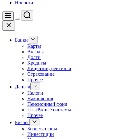
Новости
Поиск
Меню
Цвет
Закрыть
переключателя
Показать
Банки
подменю
Карты
Вклады
Долги
Кредиты
Лицензии, рейтинги
Страхование
Прочее
Показать
Деньги
подменю
Налоги
Накопления
Пенсионный фонд
Платёжные системы
Прочее
Показать
Бизнес
подменю
Бизнес-планы
Инвестиции