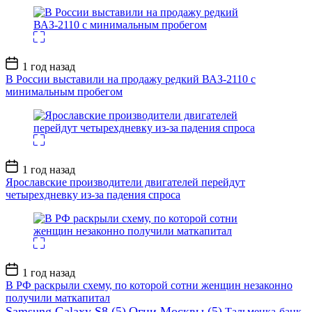
Дата
1 год назад
записи
В России выставили на продажу редкий ВАЗ-2110 с
минимальным пробегом
Дата
1 год назад
записи
Ярославские производители двигателей перейдут
четырехдневку из-за падения спроса
Дата
1 год назад
записи
В РФ раскрыли схему, по которой сотни женщин незаконно
получили маткапитал
Samsung Galaxy S8
(5)
Огни Москвы
(5)
Тальменка-банк