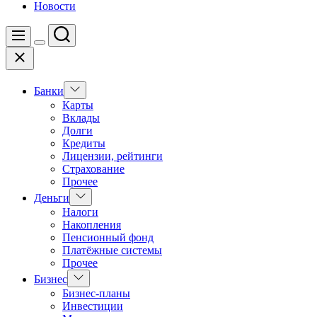
Новости
Поиск
Меню
Цвет
Закрыть
переключателя
Показать
Банки
подменю
Карты
Вклады
Долги
Кредиты
Лицензии, рейтинги
Страхование
Прочее
Показать
Деньги
подменю
Налоги
Накопления
Пенсионный фонд
Платёжные системы
Прочее
Показать
Бизнес
подменю
Бизнес-планы
Инвестиции