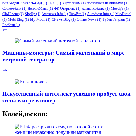
бен Абдель Азиз аль-Сауд
(1)
НДС
(1)
Укртелеком
(1)
прожиточный минимум
(1)
Совкомбанк
(1)
Донхлеббанк
(1)
ФК Открытие
(1)
Алина Кабаева
(1)
Moody's
(1)
Ob-IPhone
(1)
SkyUp
(1)
Avianews.Info
(1)
Tob-Biz
(1)
Autodrom.Info
(1)
Mir-Diesel
(1)
Mobi Blog
(1)
My-Mobil
(1)
CNews.Blog
(1)
Online-News
(1)
Рубен Татулян
(1)
Росбанк
(1)
Машины-монстры: Самый маленький в мире
ветряной генератор
Искусственный интеллект успешно пробует свои
силы в игре в покер
Калейдоскоп: