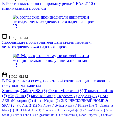
записи
В России выставили на продажу редкий ВАЗ-2110 с
минимальным пробегом
Дата
1 год назад
записи
Ярославские производители двигателей перейдут
четырехдневку из-за падения спроса
Дата
1 год назад
записи
В РФ раскрыли схему, по которой сотни женщин незаконно
получили маткапитал
Samsung Galaxy S8
(5)
Огни Москвы
(5)
Тальменка-банк
(3)
сбербанк
(3)
Ким Чен Ын
(2)
Пересвет
(2)
Apple Pay
(2)
ПАО
АКБ «Новация»
(2)
банк «Югра»
(2)
ЖК "НЕСКУЧНЫЙ HOME &
SPA"
(2)
Pro-Auto 24
(1)
My-Auto
(1)
Aviator-News
(1)
Finanse-Info
(1)
Сегодня в
Мире
(1)
ООО КБ «НКБ»
(1)
News-Box
(1)
Взгляд-Инфо
(1)
Auto-Master
(1)
Volvo
S60R
(1)
News-Land
(1)
Peugeot 908-RC
(1)
Mobilcom
(1)
News-Expert
(1)
Сальман