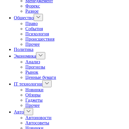
Менеджемент
Форекс
Разное
Показать
Общество
подменю
Право
События
Психология
Происшествия
Прочее
Политика
Показать
Экономика
подменю
Анализ
Прогнозы
Рынок
Ценные бумаги
Показать
IT технологии
подменю
Новинки
Обзоры
Гаджеты
Прочее
Показать
Авто
подменю
Автоновости
Автосоветы
Новинки