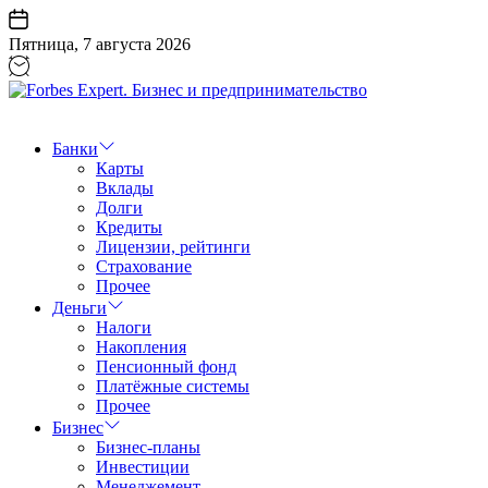
Перейти
к
Пятница, 7 августа 2026
содержанию
Forbes
Expert.
Бизнес
Банки
и
Карты
предпринимательство
Вклады
Долги
Кредиты
Лицензии, рейтинги
Страхование
Прочее
Деньги
Налоги
Накопления
Пенсионный фонд
Платёжные системы
Прочее
Бизнес
Бизнес-планы
Инвестиции
Менеджемент