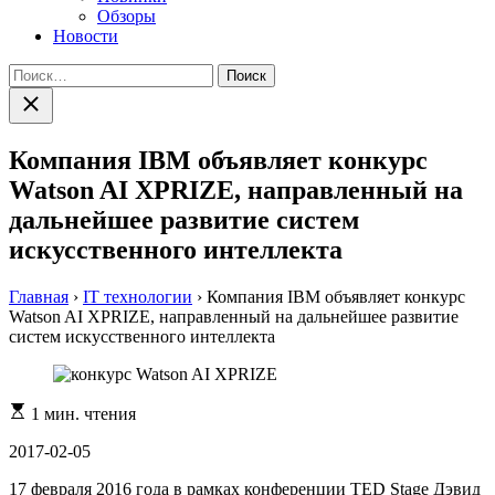
Обзоры
Новости
Найти:
Закрыть
поиск
Компания IBM объявляет конкурс
Watson AI XPRIZE, направленный на
дальнейшее развитие систем
искусственного интеллекта
Главная
›
IT технологии
›
Компания IBM объявляет конкурс
Watson AI XPRIZE, направленный на дальнейшее развитие
систем искусственного интеллекта
Расчетное
1 мин. чтения
время
чтения
2017-02-05
17 февраля 2016 года в рамках конференции TED Stage Дэвид