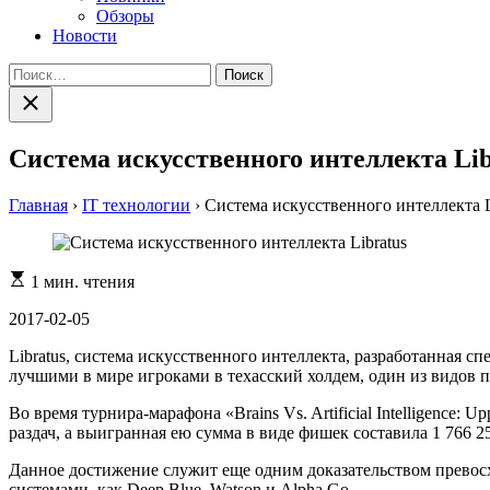
Обзоры
Новости
Найти:
Закрыть
поиск
Система искусственного интеллекта Li
Главная
›
IT технологии
›
Система искусственного интеллекта 
Расчетное
1 мин. чтения
время
чтения
2017-02-05
Libratus, система искусственного интеллекта, разработанная 
лучшими в мире игроками в техасский холдем, один из видов п
Во время турнира-марафона «Brains Vs. Artificial Intelligence: 
раздач, а выигранная ею сумма в виде фишек составила 1 766 2
Данное достижение служит еще одним доказательством превосхо
системами, как Deep Blue, Watson и Alpha Go.