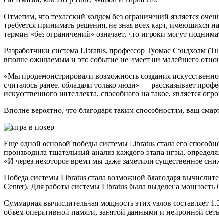
Отметим, что техасский холдем без ограничений является оче
требуется принимать решения, не зная всех карт, имеющихся н
термин «без ограничений» означает, что игроки могут поднима
Разработчики система Libratus, профессор Туомас Сэндхолм (T
вполне ожидаемым и это событие не имеет ни малейшего отнош
«Мы продемонстрировали возможность создания искусственного
считалось ранее, обладали только люди» — рассказывает проф
искусственного интеллекта, способного на такое, является о
Вполне вероятно, что благодаря таким способностям, ваш сма
Еще одной основой победы системы Libratus стала его способн
производила тщательный анализ каждого этапа игры, определя
«И через некоторое время мы даже заметили существенное сни
Победа системы Libratus стала возможной благодаря вычислите
Center). Для работы системы Libratus была выделена мощность
Суммарная вычислительная мощность этих узлов составляет 1.
объем оперативной памяти, занятой данными и нейронной сетью,