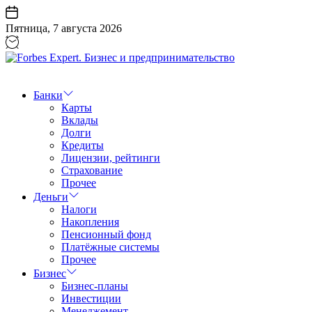
Перейти
к
Пятница, 7 августа 2026
содержанию
Forbes
Expert.
Бизнес
Банки
и
Карты
предпринимательство
Вклады
Долги
Кредиты
Лицензии, рейтинги
Страхование
Прочее
Деньги
Налоги
Накопления
Пенсионный фонд
Платёжные системы
Прочее
Бизнес
Бизнес-планы
Инвестиции
Менеджемент