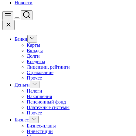
Новости
Поиск
Меню
Цвет
Закрыть
переключателя
Показать
Банки
подменю
Карты
Вклады
Долги
Кредиты
Лицензии, рейтинги
Страхование
Прочее
Показать
Деньги
подменю
Налоги
Накопления
Пенсионный фонд
Платёжные системы
Прочее
Показать
Бизнес
подменю
Бизнес-планы
Инвестиции