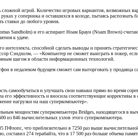
нь сложной игрой. Количество игровых вариантов, возможных вар
а руках у соперника и оставшихся в колоде, пытаясь распознать
ть ставки до любого уровня.
uomas Sandholm) и его аспирант Ноам Браун (Noam Brown) счита
ения к удаче.
 интеллекта, способной сделать выводы и принять стратегичес
ессор Сэндхолм, — «Компьютер не сможет выиграть в покер, есл
громным шагом в области информационных технологий.
ртфон в недалеком будущем сможет сам выторговать у продавца
ость самообучаться и улучшать свои навыки прямо во время соре
ла его эффективность и вносила соответствующие коррективы в
жение нагрузки на наш суперкомпьютер».
льным мощностям суперкомпьютера Bridges, находящегося в вычи
 600 из 846 вычислительных узлов этого суперкомпьютера.
35 ПФлопс, что приблизительно в 7250 раз выше вычислительно
 составил 274 терабайта, что в 17 500 раз больше объема памят