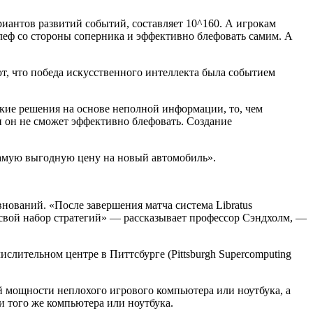
иантов развитий событий, составляет 10^160. А игрокам
 блеф со стороны соперника и эффективно блефовать самим. А
ют, что победа искусственного интеллекта была событием
кие решения на основе неполной информации, то, чем
и он не сможет эффективно блефовать. Создание
 самую выгодную цену на новый автомобиль».
внований. «После завершения матча система Libratus
 свой набор стратегий» — рассказывает профессор Сэндхолм, —
слительном центре в Питтсбурге (Pittsburgh Supercomputing
й мощности неплохого игрового компьютера или ноутбука, а
и того же компьютера или ноутбука.