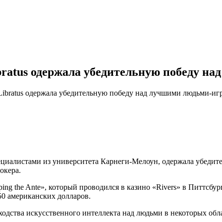
bratus одержала убедительную победу н
Libratus одержала убедительную победу над лучшими людьми-иг
специалистами из университета Карнеги-Мелоун, одержала убеди
окера.
Upping the Ante», который проводился в казино «Rivers» в Питтсбур
50 американских долларов.
дства искусственного интеллекта над людьми в некоторых облас