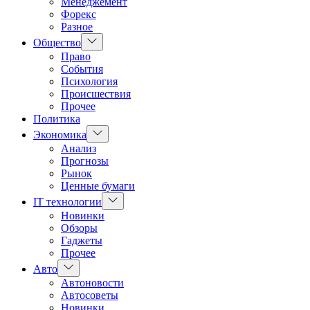
Менеджемент
Форекс
Разное
Показать
Общество
подменю
Право
События
Психология
Происшествия
Прочее
Политика
Показать
Экономика
подменю
Анализ
Прогнозы
Рынок
Ценные бумаги
Показать
IT технологии
подменю
Новинки
Обзоры
Гаджеты
Прочее
Показать
Авто
подменю
Автоновости
Автосоветы
Новинки