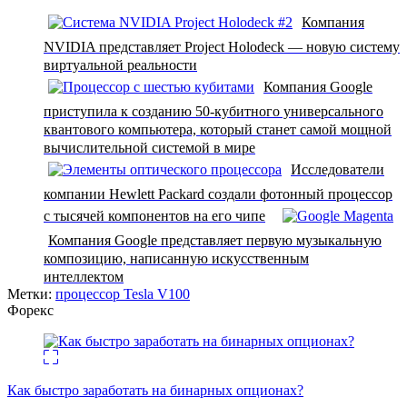
Компания
NVIDIA представляет Project Holodeck — новую систему
виртуальной реальности
Компания Google
приступила к созданию 50-кубитного универсального
квантового компьютера, который станет самой мощной
вычислительной системой в мире
Исследователи
компании Hewlett Packard создали фотонный процессор
с тысячей компонентов на его чипе
Компания Google представляет первую музыкальную
композицию, написанную искусственным
интеллектом
Метки:
процессор Tesla V100
Форекс
Как быстро заработать на бинарных опционах?