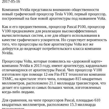
чтения
2017-05-16
Компания Nvidia представила вниманию общественности
новый графический процессор Tesla V100, первый процессор,
построенный на базе новой архитектуры под названием Volta.
Как и его предшественник, процессор Pascal P100, процессор
V100 предназначен для реализации высокоэффективных
вычислительных систем, а не для общего использования в
качестве графического ускорителя. Но существует вероятность
того, что процессоры на базе архитектуры Volta все же
доберутся до видеокарт потребительского класса компании
Nvidia.
Процессоры Volta, которые появились на «дорожной карте»
компании Nvidia в 2013 году, имеют архитектуру, кардинально
отличающуюся от архитектуры Pascal. Чип процессор V100
изготовлен при помощи 12-нм Fin-FET технологии компании
TSMC, на кристалле этого чипа, площадью 815 квадратных
миллиметров, расположено 21.1 миллиарда транзисторов, что
делает его одним из самых больших чипов, изготовленных
когда-либо людьми.
Для сравнения, на чипе процессоров Pascal, площадью 610
квадратных миллиметров, расположено 15.3 миллиарда
транзисторов.