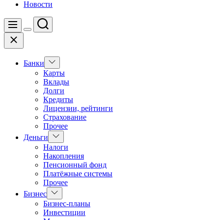
Новости
Поиск
Меню
Цвет
Закрыть
переключателя
Показать
Банки
подменю
Карты
Вклады
Долги
Кредиты
Лицензии, рейтинги
Страхование
Прочее
Показать
Деньги
подменю
Налоги
Накопления
Пенсионный фонд
Платёжные системы
Прочее
Показать
Бизнес
подменю
Бизнес-планы
Инвестиции