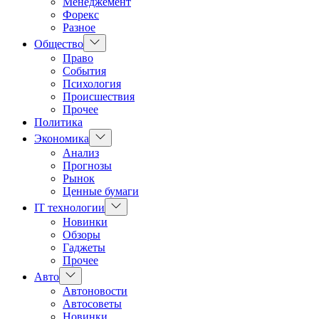
Менеджемент
Форекс
Разное
Показать
Общество
подменю
Право
События
Психология
Происшествия
Прочее
Политика
Показать
Экономика
подменю
Анализ
Прогнозы
Рынок
Ценные бумаги
Показать
IT технологии
подменю
Новинки
Обзоры
Гаджеты
Прочее
Показать
Авто
подменю
Автоновости
Автосоветы
Новинки