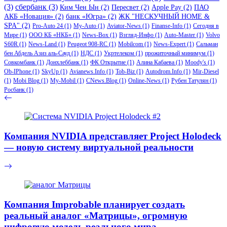
(3)
сбербанк
(3)
Ким Чен Ын
(2)
Пересвет
(2)
Apple Pay
(2)
ПАО
АКБ «Новация»
(2)
банк «Югра»
(2)
ЖК "НЕСКУЧНЫЙ HOME &
SPA"
(2)
Pro-Auto 24
(1)
My-Auto
(1)
Aviator-News
(1)
Finanse-Info
(1)
Сегодня в
Мире
(1)
ООО КБ «НКБ»
(1)
News-Box
(1)
Взгляд-Инфо
(1)
Auto-Master
(1)
Volvo
S60R
(1)
News-Land
(1)
Peugeot 908-RC
(1)
Mobilcom
(1)
News-Expert
(1)
Сальман
бен Абдель Азиз аль-Сауд
(1)
НДС
(1)
Укртелеком
(1)
прожиточный минимум
(1)
Совкомбанк
(1)
Донхлеббанк
(1)
ФК Открытие
(1)
Алина Кабаева
(1)
Moody's
(1)
Ob-IPhone
(1)
SkyUp
(1)
Avianews.Info
(1)
Tob-Biz
(1)
Autodrom.Info
(1)
Mir-Diesel
(1)
Mobi Blog
(1)
My-Mobil
(1)
CNews.Blog
(1)
Online-News
(1)
Рубен Татулян
(1)
Росбанк
(1)
Компания NVIDIA представляет Project Holodeck
— новую систему виртуальной реальности
Компания Improbable планирует создать
реальный аналог «Матрицы», огромную
цифровую модель реального мира