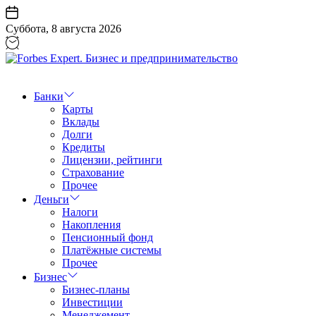
Перейти
к
Суббота, 8 августа 2026
содержанию
Forbes
Expert.
Бизнес
Банки
и
Карты
предпринимательство
Вклады
Долги
Кредиты
Лицензии, рейтинги
Страхование
Прочее
Деньги
Налоги
Накопления
Пенсионный фонд
Платёжные системы
Прочее
Бизнес
Бизнес-планы
Инвестиции
Менеджемент