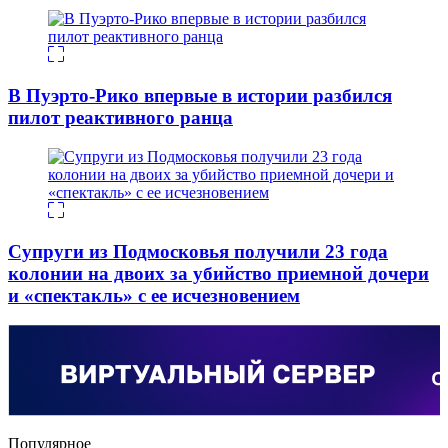
В Пуэрто-Рико впервые в истории разбился
пилот реактивного ранца
Супруги из Подмосковья получили 23 года
колонии на двоих за убийство приемной дочери
и «спектакль» с ее исчезновением
Популярное