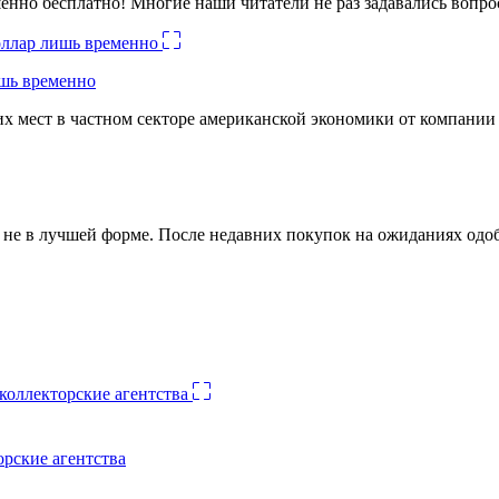
енно бесплатно! Многие наши читатели не раз задавались вопро
ишь временно
х мест в частном секторе американской экономики от компании
ко не в лучшей форме. После недавних покупок на ожиданиях о
орские агентства