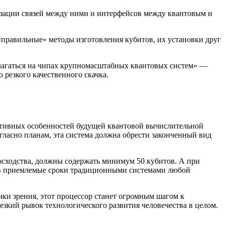
изации связей между ними и интерфейсов между квантовым и
«правильные» методы изготовления кубитов, их установки друг
полагаться на чипах крупномасштабных квантовых систем» —
резкого качественного скачка.
уктивных особенностей будущей квантовой вычислительной
огласно планам, эта система должна обрести законченный вид
осходства, должны содержать минимум 50 кубитов. А при
ь в приемлемые сроки традиционными системами любой
чки зрения, этот процессор станет огромным шагом к
езкий рывок технологического развития человечества в целом.