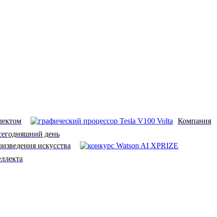
лектом
Компания
 сегодняшний день
оизведения искусства
еллекта