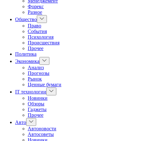
Менеджемент
Форекс
Разное
Показать
Общество
подменю
Право
События
Психология
Происшествия
Прочее
Политика
Показать
Экономика
подменю
Анализ
Прогнозы
Рынок
Ценные бумаги
Показать
IT технологии
подменю
Новинки
Обзоры
Гаджеты
Прочее
Показать
Авто
подменю
Автоновости
Автосоветы
Новинки