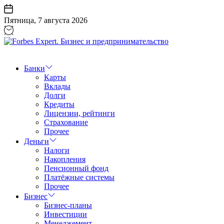
Перейти
к
Пятница, 7 августа 2026
содержанию
Forbes
Expert.
Бизнес
Банки
и
Карты
предпринимательство
Вклады
Долги
Кредиты
Лицензии, рейтинги
Страхование
Прочее
Деньги
Налоги
Накопления
Пенсионный фонд
Платёжные системы
Прочее
Бизнес
Бизнес-планы
Инвестиции
Менеджемент