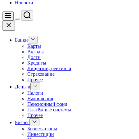
Новости
Поиск
Меню
Цвет
Закрыть
переключателя
Показать
Банки
подменю
Карты
Вклады
Долги
Кредиты
Лицензии, рейтинги
Страхование
Прочее
Показать
Деньги
подменю
Налоги
Накопления
Пенсионный фонд
Платёжные системы
Прочее
Показать
Бизнес
подменю
Бизнес-планы
Инвестиции