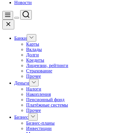
Новости
Поиск
Меню
Цвет
Закрыть
переключателя
Показать
Банки
подменю
Карты
Вклады
Долги
Кредиты
Лицензии, рейтинги
Страхование
Прочее
Показать
Деньги
подменю
Налоги
Накопления
Пенсионный фонд
Платёжные системы
Прочее
Показать
Бизнес
подменю
Бизнес-планы
Инвестиции