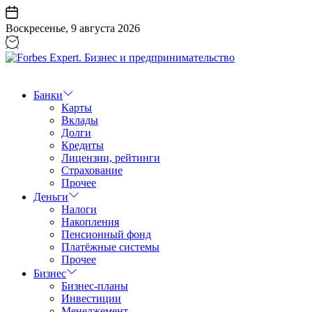
Перейти
к
Воскресенье, 9 августа 2026
содержанию
Forbes
Expert.
Бизнес
Банки
и
Карты
предпринимательство
Вклады
Долги
Кредиты
Лицензии, рейтинги
Страхование
Прочее
Деньги
Налоги
Накопления
Пенсионный фонд
Платёжные системы
Прочее
Бизнес
Бизнес-планы
Инвестиции
Менеджемент