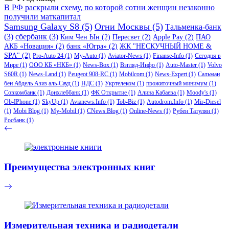
записи
В РФ раскрыли схему, по которой сотни женщин незаконно
получили маткапитал
Samsung Galaxy S8
(5)
Огни Москвы
(5)
Тальменка-банк
(3)
сбербанк
(3)
Ким Чен Ын
(2)
Пересвет
(2)
Apple Pay
(2)
ПАО
АКБ «Новация»
(2)
банк «Югра»
(2)
ЖК "НЕСКУЧНЫЙ HOME &
SPA"
(2)
Pro-Auto 24
(1)
My-Auto
(1)
Aviator-News
(1)
Finanse-Info
(1)
Сегодня в
Мире
(1)
ООО КБ «НКБ»
(1)
News-Box
(1)
Взгляд-Инфо
(1)
Auto-Master
(1)
Volvo
S60R
(1)
News-Land
(1)
Peugeot 908-RC
(1)
Mobilcom
(1)
News-Expert
(1)
Сальман
бен Абдель Азиз аль-Сауд
(1)
НДС
(1)
Укртелеком
(1)
прожиточный минимум
(1)
Совкомбанк
(1)
Донхлеббанк
(1)
ФК Открытие
(1)
Алина Кабаева
(1)
Moody's
(1)
Ob-IPhone
(1)
SkyUp
(1)
Avianews.Info
(1)
Tob-Biz
(1)
Autodrom.Info
(1)
Mir-Diesel
(1)
Mobi Blog
(1)
My-Mobil
(1)
CNews.Blog
(1)
Online-News
(1)
Рубен Татулян
(1)
Росбанк
(1)
Преимущества электронных книг
Измерительная техника и радиодетали