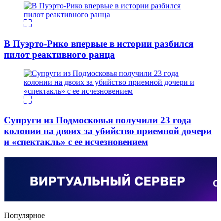
В Пуэрто-Рико впервые в истории разбился
пилот реактивного ранца
Супруги из Подмосковья получили 23 года
колонии на двоих за убийство приемной дочери
и «спектакль» с ее исчезновением
Популярное