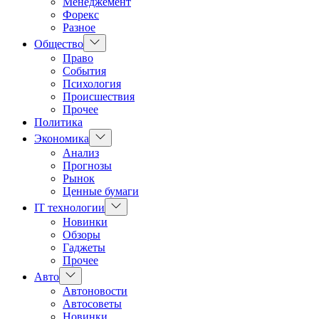
Менеджемент
Форекс
Разное
Показать
Общество
подменю
Право
События
Психология
Происшествия
Прочее
Политика
Показать
Экономика
подменю
Анализ
Прогнозы
Рынок
Ценные бумаги
Показать
IT технологии
подменю
Новинки
Обзоры
Гаджеты
Прочее
Показать
Авто
подменю
Автоновости
Автосоветы
Новинки