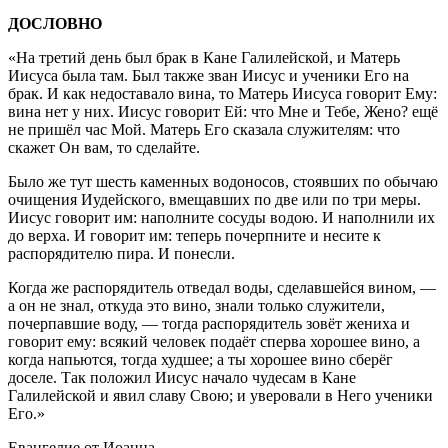
ДОСЛОВНО
«На третий день был брак в Кане Галилейской, и Матерь
Иисуса была там. Был также зван Иисус и ученики Его на
брак. И как недоставало вина, то Матерь Иисуса говорит Ему:
вина нет у них. Иисус говорит Ей: что Мне и Тебе, Жено? ещё
не пришёл час Мой. Матерь Его сказала служителям: что
скажет Он вам, то сделайте.
Было же тут шесть каменных водоносов, стоявших по обычаю
очищения Иудейского, вмещавших по две или по три меры.
Иисус говорит им: наполните сосуды водою. И наполнили их
до верха. И говорит им: теперь почерпните и несите к
распорядителю пира. И понесли.
Когда же распорядитель отведал воды, сделавшейся вином, —
а он не знал, откуда это вино, знали только служители,
почерпавшие воду, — тогда распорядитель зовёт жениха и
говорит ему: всякий человек подаёт сперва хорошее вино, а
когда напьются, тогда худшее; а ты хорошее вино сберёг
доселе. Так положил Иисус начало чудесам в Кане
Галилейской и явил славу Свою; и уверовали в Него ученики
Его.»
Евангелие от Иоанна.