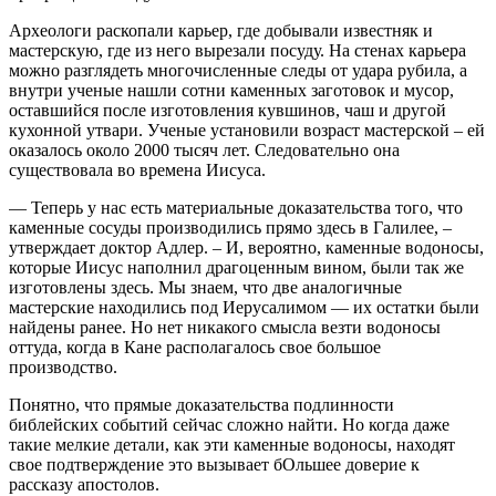
Археологи раскопали карьер, где добывали известняк и
мастерскую, где из него вырезали посуду. На стенах карьера
можно разглядеть многочисленные следы от удара рубила, а
внутри ученые нашли сотни каменных заготовок и мусор,
оставшийся после изготовления кувшинов, чаш и другой
кухонной утвари. Ученые установили возраст мастерской – ей
оказалось около 2000 тысяч лет. Следовательно она
существовала во времена Иисуса.
— Теперь у нас есть материальные доказательства того, что
каменные сосуды производились прямо здесь в Галилее, –
утверждает доктор Адлер. – И, вероятно, каменные водоносы,
которые Иисус наполнил драгоценным вином, были так же
изготовлены здесь. Мы знаем, что две аналогичные
мастерские находились под Иерусалимом — их остатки были
найдены ранее. Но нет никакого смысла везти водоносы
оттуда, когда в Кане располагалось свое большое
производство.
Понятно, что прямые доказательства подлинности
библейских событий сейчас сложно найти. Но когда даже
такие мелкие детали, как эти каменные водоносы, находят
свое подтверждение это вызывает бОльшее доверие к
рассказу апостолов.