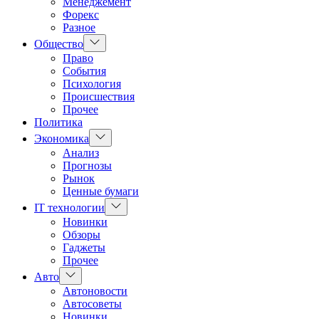
Менеджемент
Форекс
Разное
Показать
Общество
подменю
Право
События
Психология
Происшествия
Прочее
Политика
Показать
Экономика
подменю
Анализ
Прогнозы
Рынок
Ценные бумаги
Показать
IT технологии
подменю
Новинки
Обзоры
Гаджеты
Прочее
Показать
Авто
подменю
Автоновости
Автосоветы
Новинки