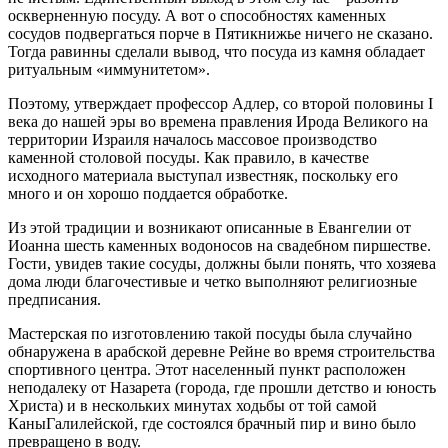
оскверненную посуду. А вот о способностях каменных
сосудов подвергаться порче в Пятикнижье ничего не сказано.
Тогда равинны сделали вывод, что посуда из камня обладает
ритуальным «иммунитетом».
Поэтому, утверждает профессор Адлер, со второй половины I
века до нашей эры во времена правления Ирода Великого на
территории Израиля началось массовое производство
каменной столовой посуды. Как правило, в качестве
исходного материала выступал известняк, поскольку его
много и он хорошо поддается обработке.
Из этой традиции и возникают описанные в Евангелии от
Иоанна шесть каменных водоносов на свадебном пиршестве.
Гости, увидев такие сосуды, должны были понять, что хозяева
дома люди благочестивые и четко выполняют религиозные
предписания.
Мастерская по изготовлению такой посуды была случайно
обнаружена в арабской деревне Рейне во время строительства
спортивного центра. Этот населенный пункт расположен
неподалеку от Назарета (города, где прошли детство и юность
Христа) и в нескольких минутах ходьбы от той самой
КаныГалилейской, где состоялся брачный пир и вино было
превращено в воду.