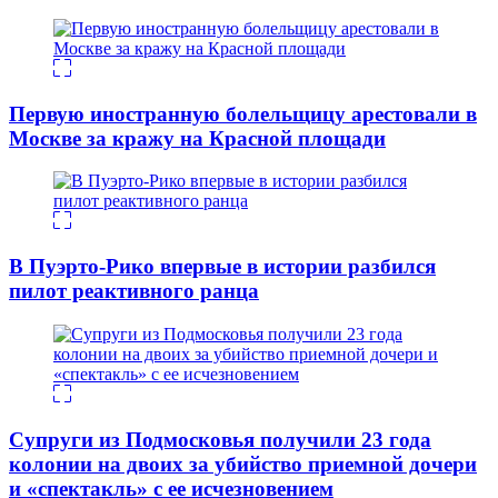
Первую иностранную болельщицу арестовали в
Москве за кражу на Красной площади
В Пуэрто-Рико впервые в истории разбился
пилот реактивного ранца
Супруги из Подмосковья получили 23 года
колонии на двоих за убийство приемной дочери
и «спектакль» с ее исчезновением