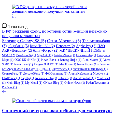
Дата
1 год назад
записи
В РФ раскрыли схему, по которой сотни женщин незаконно
получили маткапитал
Samsung Galaxy S8
(5)
Огни Москвы
(5)
Тальменка-банк
(3)
сбербанк
(3)
Ким Чен Ын
(2)
Пересвет
(2)
Apple Pay
(2)
ПАО
АКБ «Новация»
(2)
банк «Югра»
(2)
ЖК "НЕСКУЧНЫЙ HOME &
SPA"
(2)
Pro-Auto 24
(1)
My-Auto
(1)
Aviator-News
(1)
Finanse-Info
(1)
Сегодня в
Мире
(1)
ООО КБ «НКБ»
(1)
News-Box
(1)
Взгляд-Инфо
(1)
Auto-Master
(1)
Volvo
S60R
(1)
News-Land
(1)
Peugeot 908-RC
(1)
Mobilcom
(1)
News-Expert
(1)
Сальман
бен Абдель Азиз аль-Сауд
(1)
НДС
(1)
Укртелеком
(1)
прожиточный минимум
(1)
Совкомбанк
(1)
Донхлеббанк
(1)
ФК Открытие
(1)
Алина Кабаева
(1)
Moody's
(1)
Ob-IPhone
(1)
SkyUp
(1)
Avianews.Info
(1)
Tob-Biz
(1)
Autodrom.Info
(1)
Mir-Diesel
(1)
Mobi Blog
(1)
My-Mobil
(1)
CNews.Blog
(1)
Online-News
(1)
Рубен Татулян
(1)
Росбанк
(1)
Cолнечный ветер вызвал небывалую магнитную