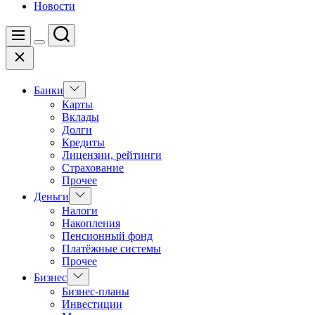
Новости
Поиск
Меню
Цвет
Закрыть
переключателя
Показать
Банки
подменю
Карты
Вклады
Долги
Кредиты
Лицензии, рейтинги
Страхование
Прочее
Показать
Деньги
подменю
Налоги
Накопления
Пенсионный фонд
Платёжные системы
Прочее
Показать
Бизнес
подменю
Бизнес-планы
Инвестиции