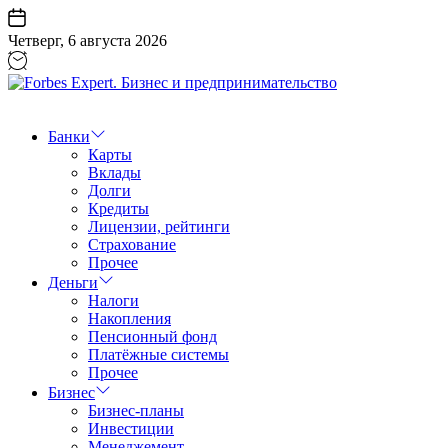
Перейти
к
Четверг, 6 августа 2026
содержанию
Forbes
Expert.
Бизнес
Банки
и
Карты
предпринимательство
Вклады
Долги
Кредиты
Лицензии, рейтинги
Страхование
Прочее
Деньги
Налоги
Накопления
Пенсионный фонд
Платёжные системы
Прочее
Бизнес
Бизнес-планы
Инвестиции
Менеджемент