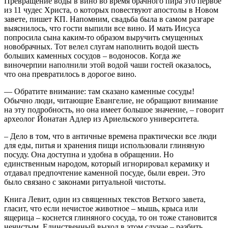
Превращение воды в вино во время брачного пира это первое
из 11 чудес Христа, о которых повествуют апостолы в Новом
завете, пишет КП. Напомним, свадьба была в самом разгаре
выяснилось, что гости выпили все вино. И мать Иисуса
попросила сына каким-то образом выручить смущенных
новобрачных. Тот велел слугам наполнить водой шесть
больших каменных сосудов – водоносов. Когда же
виночерпии наполнили этой водой чаши гостей оказалось,
что она превратилось в дорогое вино.
— Обратите внимание: там сказано каменные сосуды!
Обычно люди, читающие Евангелие, не обращают внимание
на эту подробность, но она имеет большое значение, – говорит
археолог Йонатан Адлер из Ариельского университета.
– Дело в том, что в античные времена практически все люди
для еды, питья и хранения пищи использовали глиняную
посуду. Она доступна и удобна в обращении. Но
единственным народом, который игнорировал керамику и
отдавал предпочтение каменной посуде, были евреи. Это
было связано с законами ритуальной чистоты.
Книга Левит, один из священных текстов Ветхого завета,
гласит, что если нечистое животное – мышь, крыса или
ящерица – коснется глиняного сосуда, то он тоже становится
нечистым. Единственный выход в этом случае – разбить