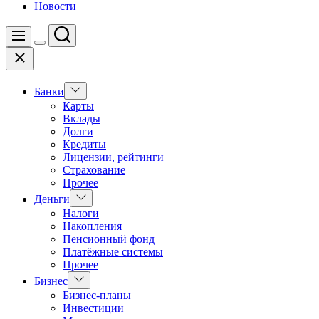
Новости
Поиск
Меню
Цвет
Закрыть
переключателя
Показать
Банки
подменю
Карты
Вклады
Долги
Кредиты
Лицензии, рейтинги
Страхование
Прочее
Показать
Деньги
подменю
Налоги
Накопления
Пенсионный фонд
Платёжные системы
Прочее
Показать
Бизнес
подменю
Бизнес-планы
Инвестиции