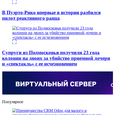
В Пуэрто-Рико впервые в истории разбился
пилот реактивного ранца
Супруги из Подмосковья получили 23 года
колонии на двоих за убийство приемной дочери
и «спектакль» с ее исчезновением
Популярное