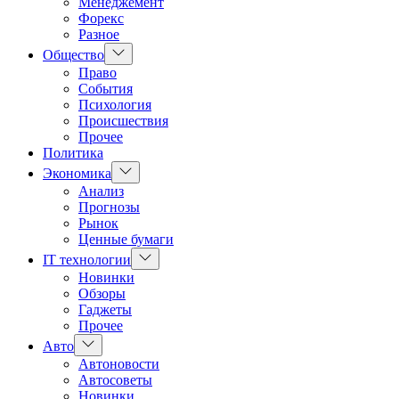
Менеджемент
Форекс
Разное
Показать
Общество
подменю
Право
События
Психология
Происшествия
Прочее
Политика
Показать
Экономика
подменю
Анализ
Прогнозы
Рынок
Ценные бумаги
Показать
IT технологии
подменю
Новинки
Обзоры
Гаджеты
Прочее
Показать
Авто
подменю
Автоновости
Автосоветы
Новинки