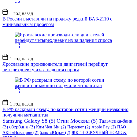
Дата
1 год назад
записи
В России выставили на продажу редкий ВАЗ-2110 с
минимальным пробегом
Дата
1 год назад
записи
Ярославские производители двигателей перейдут
четырехдневку из-за падения спроса
Дата
1 год назад
записи
В РФ раскрыли схему, по которой сотни женщин незаконно
получили маткапитал
Samsung Galaxy S8
(5)
Огни Москвы
(5)
Тальменка-банк
(3)
сбербанк
(3)
Ким Чен Ын
(2)
Пересвет
(2)
Apple Pay
(2)
ПАО
АКБ «Новация»
(2)
банк «Югра»
(2)
ЖК "НЕСКУЧНЫЙ HOME &