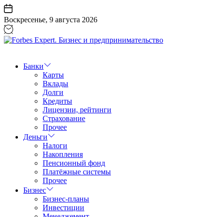
Перейти
к
Воскресенье, 9 августа 2026
содержанию
Forbes
Expert.
Бизнес
Банки
и
Карты
предпринимательство
Вклады
Долги
Кредиты
Лицензии, рейтинги
Страхование
Прочее
Деньги
Налоги
Накопления
Пенсионный фонд
Платёжные системы
Прочее
Бизнес
Бизнес-планы
Инвестиции
Менеджемент