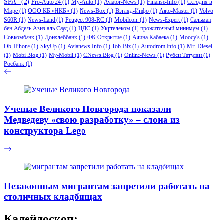
SPA"
(2)
Pro-Auto 24
(1)
My-Auto
(1)
Aviator-News
(1)
Finanse-Info
(1)
Сегодня в
Мире
(1)
ООО КБ «НКБ»
(1)
News-Box
(1)
Взгляд-Инфо
(1)
Auto-Master
(1)
Volvo
S60R
(1)
News-Land
(1)
Peugeot 908-RC
(1)
Mobilcom
(1)
News-Expert
(1)
Сальман
бен Абдель Азиз аль-Сауд
(1)
НДС
(1)
Укртелеком
(1)
прожиточный минимум
(1)
Совкомбанк
(1)
Донхлеббанк
(1)
ФК Открытие
(1)
Алина Кабаева
(1)
Moody's
(1)
Ob-IPhone
(1)
SkyUp
(1)
Avianews.Info
(1)
Tob-Biz
(1)
Autodrom.Info
(1)
Mir-Diesel
(1)
Mobi Blog
(1)
My-Mobil
(1)
CNews.Blog
(1)
Online-News
(1)
Рубен Татулян
(1)
Росбанк
(1)
Ученые Великого Новгорода показали
Медведеву «свою разработку» – слона из
конструктора Lego
Незаконным мигрантам запретили работать на
столичных кладбищах
Калейдоскоп: