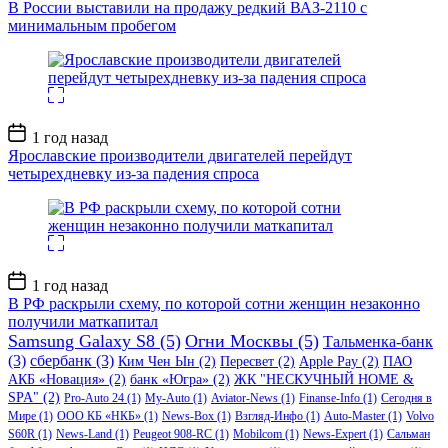
записи
В России выставили на продажу редкий ВАЗ-2110 с
минимальным пробегом
Дата
1 год назад
записи
Ярославские производители двигателей перейдут
четырехдневку из-за падения спроса
Дата
1 год назад
записи
В РФ раскрыли схему, по которой сотни женщин незаконно
получили маткапитал
Samsung Galaxy S8
(5)
Огни Москвы
(5)
Тальменка-банк
(3)
сбербанк
(3)
Ким Чен Ын
(2)
Пересвет
(2)
Apple Pay
(2)
ПАО
АКБ «Новация»
(2)
банк «Югра»
(2)
ЖК "НЕСКУЧНЫЙ HOME &
SPA"
(2)
Pro-Auto 24
(1)
My-Auto
(1)
Aviator-News
(1)
Finanse-Info
(1)
Сегодня в
Мире
(1)
ООО КБ «НКБ»
(1)
News-Box
(1)
Взгляд-Инфо
(1)
Auto-Master
(1)
Volvo
S60R
(1)
News-Land
(1)
Peugeot 908-RC
(1)
Mobilcom
(1)
News-Expert
(1)
Сальман