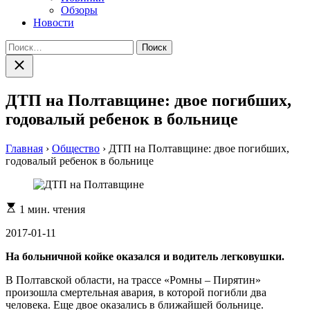
Обзоры
Новости
Найти:
Закрыть
поиск
ДТП на Полтавщине: двое погибших,
годовалый ребенок в больнице
Главная
›
Общество
›
ДТП на Полтавщине: двое погибших,
годовалый ребенок в больнице
Расчетное
1 мин. чтения
время
чтения
2017-01-11
На больничной койке оказался и водитель легковушки.
В Полтавской области, на трассе «Ромны – Пирятин»
произошла смертельная авария, в которой погибли два
человека. Еще двое оказались в ближайшей больнице.