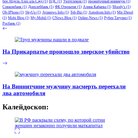
бен Абдель Азиз аль-Сауд
(1)
НДС
(1)
Укртелеком
(1)
прожиточный минимум
(1)
Совкомбанк
(1)
Донхлеббанк
(1)
ФК Открытие
(1)
Алина Кабаева
(1)
Moody's
(1)
Ob-IPhone
(1)
SkyUp
(1)
Avianews.Info
(1)
Tob-Biz
(1)
Autodrom.Info
(1)
Mir-Diesel
(1)
Mobi Blog
(1)
My-Mobil
(1)
CNews.Blog
(1)
Online-News
(1)
Рубен Татулян
(1)
Росбанк
(1)
На Прикарпатье произошло зверское убийство
На Виннитчине мужчину насмерть переехали
два автомобиля
Калейдоскоп: