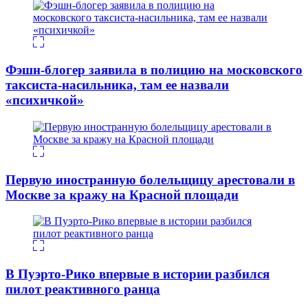
Фэшн-блогер заявила в полицию на московского
таксиста-насильника, там ее назвали
«психичкой»
Первую иностранную болельщицу арестовали в
Москве за кражу на Красной площади
В Пуэрто-Рико впервые в истории разбился
пилот реактивного ранца