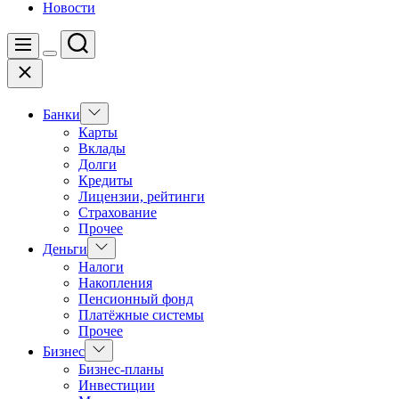
Новости
Поиск
Меню
Цвет
Закрыть
переключателя
Показать
Банки
подменю
Карты
Вклады
Долги
Кредиты
Лицензии, рейтинги
Страхование
Прочее
Показать
Деньги
подменю
Налоги
Накопления
Пенсионный фонд
Платёжные системы
Прочее
Показать
Бизнес
подменю
Бизнес-планы
Инвестиции