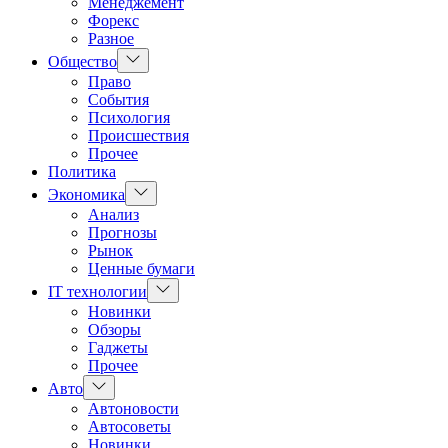
Менеджемент
Форекс
Разное
Показать
Общество
подменю
Право
События
Психология
Происшествия
Прочее
Политика
Показать
Экономика
подменю
Анализ
Прогнозы
Рынок
Ценные бумаги
Показать
IT технологии
подменю
Новинки
Обзоры
Гаджеты
Прочее
Показать
Авто
подменю
Автоновости
Автосоветы
Новинки