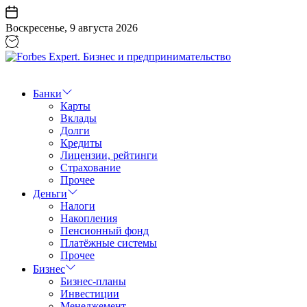
Перейти
к
Воскресенье, 9 августа 2026
содержанию
Forbes
Expert.
Бизнес
Банки
и
Карты
предпринимательство
Вклады
Долги
Кредиты
Лицензии, рейтинги
Страхование
Прочее
Деньги
Налоги
Накопления
Пенсионный фонд
Платёжные системы
Прочее
Бизнес
Бизнес-планы
Инвестиции
Менеджемент