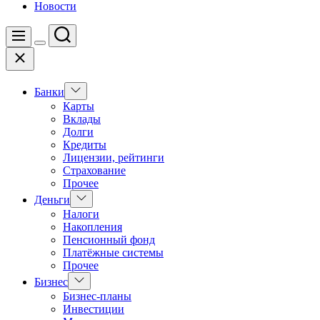
Новости
Поиск
Меню
Цвет
Закрыть
переключателя
Показать
Банки
подменю
Карты
Вклады
Долги
Кредиты
Лицензии, рейтинги
Страхование
Прочее
Показать
Деньги
подменю
Налоги
Накопления
Пенсионный фонд
Платёжные системы
Прочее
Показать
Бизнес
подменю
Бизнес-планы
Инвестиции