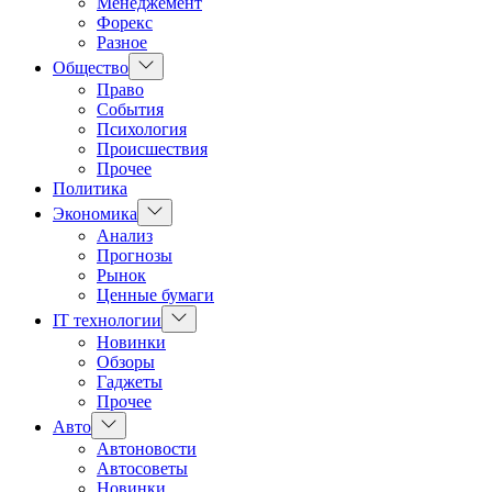
Менеджемент
Форекс
Разное
Показать
Общество
подменю
Право
События
Психология
Происшествия
Прочее
Политика
Показать
Экономика
подменю
Анализ
Прогнозы
Рынок
Ценные бумаги
Показать
IT технологии
подменю
Новинки
Обзоры
Гаджеты
Прочее
Показать
Авто
подменю
Автоновости
Автосоветы
Новинки