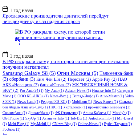
Дата
1 год назад
записи
Ярославские производители двигателей перейдут
четырехдневку из-за падения спроса
Дата
1 год назад
записи
В РФ раскрыли схему, по которой сотни женщин незаконно
получили маткапитал
Samsung Galaxy S8
(5)
Огни Москвы
(5)
Тальменка-банк
(3)
сбербанк
(3)
Ким Чен Ын
(2)
Пересвет
(2)
Apple Pay
(2)
ПАО
АКБ «Новация»
(2)
банк «Югра»
(2)
ЖК "НЕСКУЧНЫЙ HOME &
SPA"
(2)
Pro-Auto 24
(1)
My-Auto
(1)
Aviator-News
(1)
Finanse-Info
(1)
Сегодня в
Мире
(1)
ООО КБ «НКБ»
(1)
News-Box
(1)
Взгляд-Инфо
(1)
Auto-Master
(1)
Volvo
S60R
(1)
News-Land
(1)
Peugeot 908-RC
(1)
Mobilcom
(1)
News-Expert
(1)
Сальман
бен Абдель Азиз аль-Сауд
(1)
НДС
(1)
Укртелеком
(1)
прожиточный минимум
(1)
Совкомбанк
(1)
Донхлеббанк
(1)
ФК Открытие
(1)
Алина Кабаева
(1)
Moody's
(1)
Ob-IPhone
(1)
SkyUp
(1)
Avianews.Info
(1)
Tob-Biz
(1)
Autodrom.Info
(1)
Mir-Diesel
(1)
Mobi Blog
(1)
My-Mobil
(1)
CNews.Blog
(1)
Online-News
(1)
Рубен Татулян
(1)
Росбанк
(1)