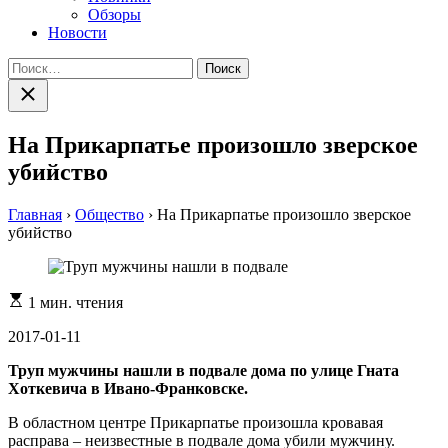
Обзоры
Новости
Найти:
Закрыть
поиск
На Прикарпатье произошло зверское
убийство
Главная
›
Общество
›
На Прикарпатье произошло зверское
убийство
Расчетное
1 мин. чтения
время
чтения
2017-01-11
Труп мужчины нашли в подвале дома по улице Гната
Хоткевича в Ивано-Франковске.
В областном центре Прикарпатье произошла кровавая
расправа – неизвестные в подвале дома убили мужчину.