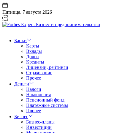
Перейти
к
Пятница, 7 августа 2026
содержанию
Forbes
Expert.
Бизнес
Банки
и
Карты
предпринимательство
Вклады
Долги
Кредиты
Лицензии, рейтинги
Страхование
Прочее
Деньги
Налоги
Накопления
Пенсионный фонд
Платёжные системы
Прочее
Бизнес
Бизнес-планы
Инвестиции
Менеджемент