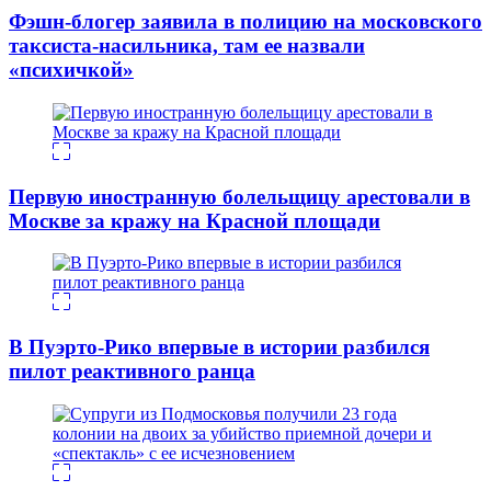
Фэшн-блогер заявила в полицию на московского
таксиста-насильника, там ее назвали
«психичкой»
Первую иностранную болельщицу арестовали в
Москве за кражу на Красной площади
В Пуэрто-Рико впервые в истории разбился
пилот реактивного ранца