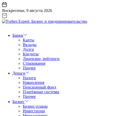
Перейти
к
Воскресенье, 9 августа 2026
содержанию
Forbes
Expert.
Бизнес
Банки
и
Карты
предпринимательство
Вклады
Долги
Кредиты
Лицензии, рейтинги
Страхование
Прочее
Деньги
Налоги
Накопления
Пенсионный фонд
Платёжные системы
Прочее
Бизнес
Бизнес-планы
Инвестиции
Менеджемент