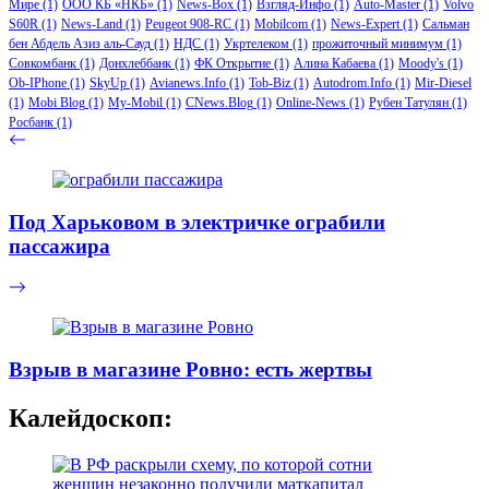
Мире
(1)
ООО КБ «НКБ»
(1)
News-Box
(1)
Взгляд-Инфо
(1)
Auto-Master
(1)
Volvo
S60R
(1)
News-Land
(1)
Peugeot 908-RC
(1)
Mobilcom
(1)
News-Expert
(1)
Сальман
бен Абдель Азиз аль-Сауд
(1)
НДС
(1)
Укртелеком
(1)
прожиточный минимум
(1)
Совкомбанк
(1)
Донхлеббанк
(1)
ФК Открытие
(1)
Алина Кабаева
(1)
Moody's
(1)
Ob-IPhone
(1)
SkyUp
(1)
Avianews.Info
(1)
Tob-Biz
(1)
Autodrom.Info
(1)
Mir-Diesel
(1)
Mobi Blog
(1)
My-Mobil
(1)
CNews.Blog
(1)
Online-News
(1)
Рубен Татулян
(1)
Росбанк
(1)
Под Харьковом в электричке ограбили
пассажира
Взрыв в магазине Ровно: есть жертвы
Калейдоскоп: