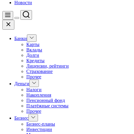
Новости
Поиск
Меню
Цвет
Закрыть
переключателя
Показать
Банки
подменю
Карты
Вклады
Долги
Кредиты
Лицензии, рейтинги
Страхование
Прочее
Показать
Деньги
подменю
Налоги
Накопления
Пенсионный фонд
Платёжные системы
Прочее
Показать
Бизнес
подменю
Бизнес-планы
Инвестиции