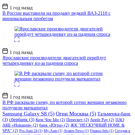
Дата
1 год назад
записи
В России выставили на продажу редкий ВАЗ-2110 с
минимальным пробегом
Дата
1 год назад
записи
Ярославские производители двигателей перейдут
четырехдневку из-за падения спроса
Дата
1 год назад
записи
В РФ раскрыли схему, по которой сотни женщин незаконно
получили маткапитал
Samsung Galaxy S8
(5)
Огни Москвы
(5)
Тальменка-банк
(3)
сбербанк
(3)
Ким Чен Ын
(2)
Пересвет
(2)
Apple Pay
(2)
ПАО
АКБ «Новация»
(2)
банк «Югра»
(2)
ЖК "НЕСКУЧНЫЙ HOME &
SPA"
(2)
Pro-Auto 24
(1)
My-Auto
(1)
Aviator-News
(1)
Finanse-Info
(1)
Сегодня в