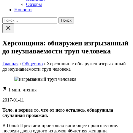
Обзоры
Новости
Найти:
Закрыть
поиск
Херсонщина: обнаружен изгрызанный
до неузнаваемости труп человека
Главная
›
Общество
›
Херсонщина: обнаружен изгрызанный
до неузнаваемости труп человека
Расчетное
1 мин. чтения
время
чтения
2017-01-11
Тело, а вернее то, что от него осталось, обнаружила
случайная прохожая.
В Голой Пристани произошло вопиющее происшествие:
посреди двора одного из домов 46-летняя женщина