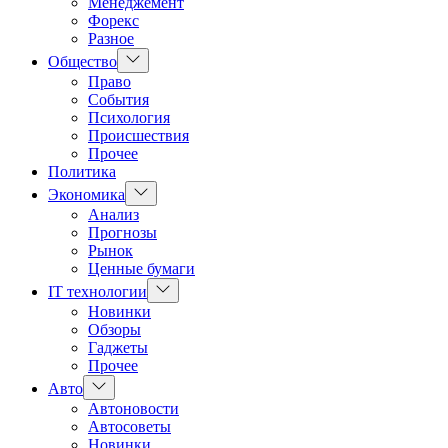
Менеджемент
Форекс
Разное
Показать
Общество
подменю
Право
События
Психология
Происшествия
Прочее
Политика
Показать
Экономика
подменю
Анализ
Прогнозы
Рынок
Ценные бумаги
Показать
IT технологии
подменю
Новинки
Обзоры
Гаджеты
Прочее
Показать
Авто
подменю
Автоновости
Автосоветы
Новинки