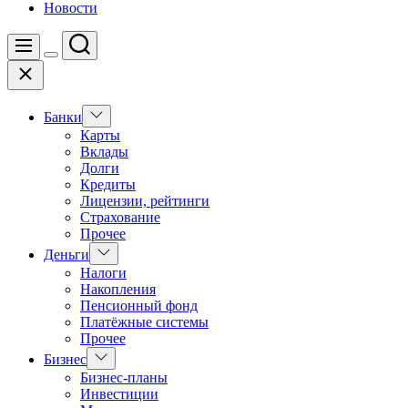
Новости
Поиск
Меню
Цвет
Закрыть
переключателя
Показать
Банки
подменю
Карты
Вклады
Долги
Кредиты
Лицензии, рейтинги
Страхование
Прочее
Показать
Деньги
подменю
Налоги
Накопления
Пенсионный фонд
Платёжные системы
Прочее
Показать
Бизнес
подменю
Бизнес-планы
Инвестиции