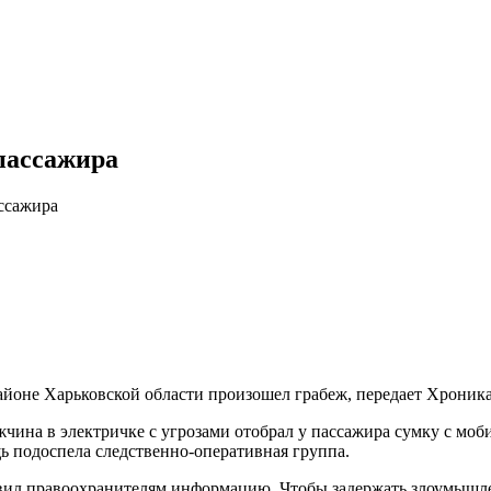
пассажира
ссажира
оне Харьковской области произошел грабеж, передает Хроника
жчина в электричке с угрозами отобрал у пассажира сумку с м
ь подоспела следственно-оперативная группа.
ил правоохранителям информацию. Чтобы задержать злоумышле