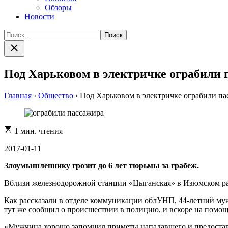
Обзоры
Новости
Найти:
Закрыть
поиск
Под Харьковом в электричке ограбили 
Главная
›
Общество
›
Под Харьковом в электричке ограбили па
Расчетное
1 мин. чтения
время
чтения
2017-01-11
Злоумышленнику грозит до 6 лет тюрьмы за грабеж.
Вблизи железнодорожной станции «Цыганская» в Изюмском рай
Как рассказали в отделе коммуникации облУНП, 44-летний му
тут же сообщил о происшествии в полицию, и вскоре на помощ
«Мужчина хорошо запомнил приметы нападавшего и предостав