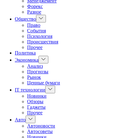
Менеджемент
Форекс
Разное
Показать
Общество
подменю
Право
События
Психология
Происшествия
Прочее
Политика
Показать
Экономика
подменю
Анализ
Прогнозы
Рынок
Ценные бумаги
Показать
IT технологии
подменю
Новинки
Обзоры
Гаджеты
Прочее
Показать
Авто
подменю
Автоновости
Автосоветы
Новинки