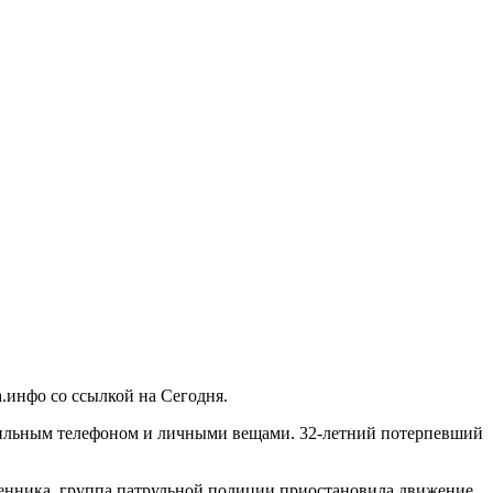
.инфо со ссылкой на Сегодня.
обильным телефоном и личными вещами. 32-летний потерпевший
нника, группа патрульной полиции приостановила движение