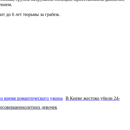
ением.
т до 6 лет тюрьмы за грабеж.
В Киеве жестоко убили 24-
несовершеннолетних девочек