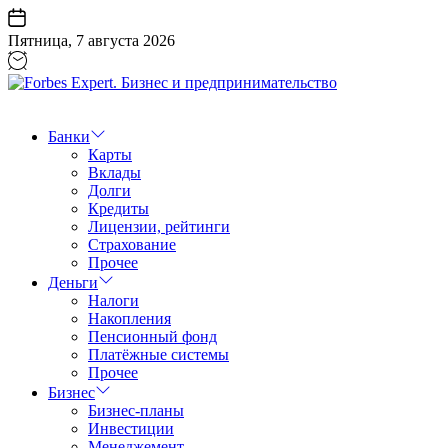
Перейти
к
Пятница, 7 августа 2026
содержанию
Forbes
Expert.
Бизнес
Банки
и
Карты
предпринимательство
Вклады
Долги
Кредиты
Лицензии, рейтинги
Страхование
Прочее
Деньги
Налоги
Накопления
Пенсионный фонд
Платёжные системы
Прочее
Бизнес
Бизнес-планы
Инвестиции
Менеджемент