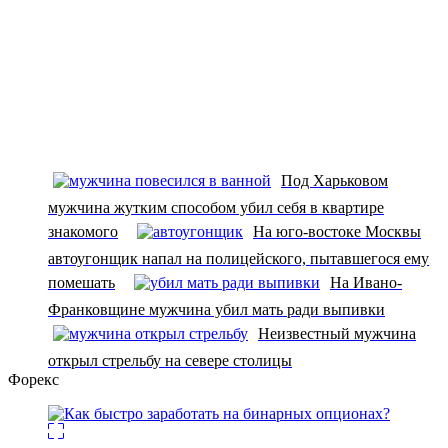
Под Харьковом
мужчина жутким способом убил себя в квартире
знакомого
На юго-востоке Москвы
автоугонщик напал на полицейского, пытавшегося ему
помешать
На Ивано-
Франковщине мужчина убил мать ради выпивки
Неизвестный мужчина
открыл стрельбу на севере столицы
Форекс