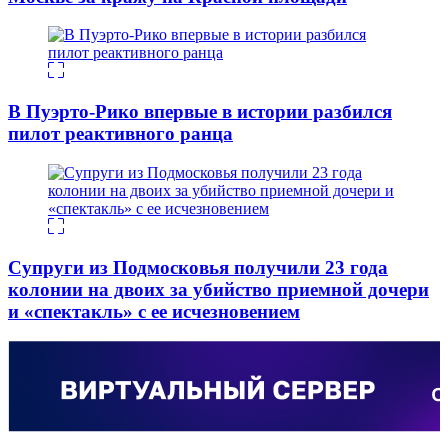
В Пуэрто-Рико впервые в истории разбился
пилот реактивного ранца
Супруги из Подмосковья получили 23 года
колонии на двоих за убийство приемной дочери
и «спектакль» с ее исчезновением