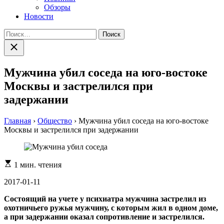
Обзоры
Новости
Найти:
Закрыть
поиск
Мужчина убил соседа на юго-востоке
Москвы и застрелился при
задержании
Главная
›
Общество
›
Мужчина убил соседа на юго-востоке
Москвы и застрелился при задержании
Расчетное
1 мин. чтения
время
чтения
2017-01-11
Состоящий на учете у психиатра мужчина застрелил из
охотничьего ружья мужчину, с которым жил в одном доме,
а при задержании оказал сопротивление и застрелился.