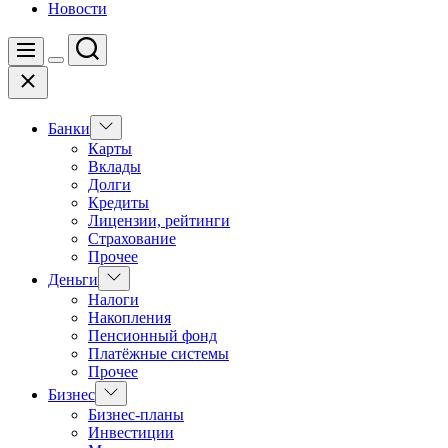
Новости
Поиск
Меню
Цвет
Закрыть
переключателя
Показать
Банки
подменю
Карты
Вклады
Долги
Кредиты
Лицензии, рейтинги
Страхование
Прочее
Показать
Деньги
подменю
Налоги
Накопления
Пенсионный фонд
Платёжные системы
Прочее
Показать
Бизнес
подменю
Бизнес-планы
Инвестиции