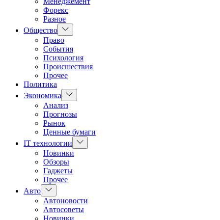
Менеджемент
Форекс
Разное
Показать
Общество
подменю
Право
События
Психология
Происшествия
Прочее
Политика
Показать
Экономика
подменю
Анализ
Прогнозы
Рынок
Ценные бумаги
Показать
IT технологии
подменю
Новинки
Обзоры
Гаджеты
Прочее
Показать
Авто
подменю
Автоновости
Автосоветы
Новинки