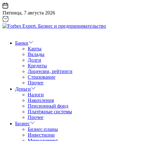
Перейти
к
Пятница, 7 августа 2026
содержанию
Forbes
Expert.
Бизнес
Банки
и
Карты
предпринимательство
Вклады
Долги
Кредиты
Лицензии, рейтинги
Страхование
Прочее
Деньги
Налоги
Накопления
Пенсионный фонд
Платёжные системы
Прочее
Бизнес
Бизнес-планы
Инвестиции
Менеджемент