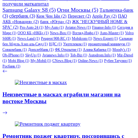
получили маткапитал
Samsung Galaxy S8
(5)
Огни Москвы
(5)
Тальменка-банк
(3)
сбербанк
(3)
Ким Чен Ын
(2)
Пересвет
(2)
Apple Pay
(2)
ПАО
АКБ «Новация»
(2)
банк «Югра»
(2)
ЖК "НЕСКУЧНЫЙ HOME &
SPA"
(2)
Pro-Auto 24
(1)
My-Auto
(1)
Aviator-News
(1)
Finanse-Info
(1)
Сегодня в
Мире
(1)
ООО КБ «НКБ»
(1)
News-Box
(1)
Взгляд-Инфо
(1)
Auto-Master
(1)
Volvo
S60R
(1)
News-Land
(1)
Peugeot 908-RC
(1)
Mobilcom
(1)
News-Expert
(1)
Сальман
бен Абдель Азиз аль-Сауд
(1)
НДС
(1)
Укртелеком
(1)
прожиточный минимум
(1)
Совкомбанк
(1)
Донхлеббанк
(1)
ФК Открытие
(1)
Алина Кабаева
(1)
Moody's
(1)
Ob-IPhone
(1)
SkyUp
(1)
Avianews.Info
(1)
Tob-Biz
(1)
Autodrom.Info
(1)
Mir-Diesel
(1)
Mobi Blog
(1)
My-Mobil
(1)
CNews.Blog
(1)
Online-News
(1)
Рубен Татулян
(1)
Росбанк
(1)
Неизвестные в масках ограбили магазин на
востоке Москвы
Ремонтник поджег квартиру, поссорившись с