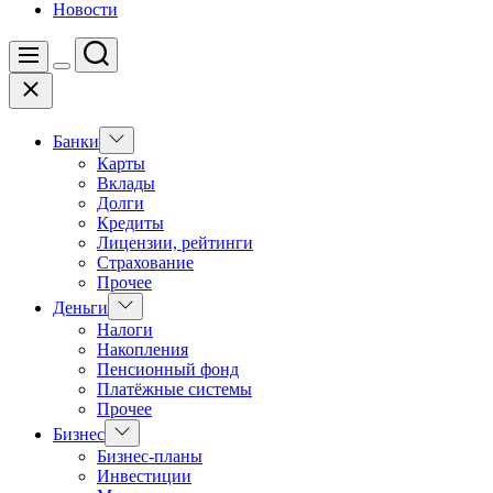
Новости
Поиск
Меню
Цвет
Закрыть
переключателя
Показать
Банки
подменю
Карты
Вклады
Долги
Кредиты
Лицензии, рейтинги
Страхование
Прочее
Показать
Деньги
подменю
Налоги
Накопления
Пенсионный фонд
Платёжные системы
Прочее
Показать
Бизнес
подменю
Бизнес-планы
Инвестиции