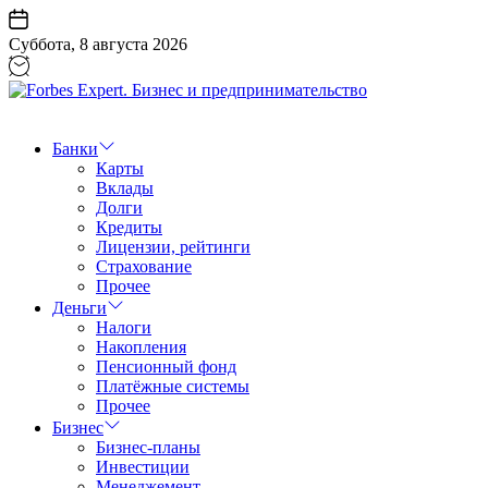
Перейти
к
Суббота, 8 августа 2026
содержанию
Forbes
Expert.
Бизнес
Банки
и
Карты
предпринимательство
Вклады
Долги
Кредиты
Лицензии, рейтинги
Страхование
Прочее
Деньги
Налоги
Накопления
Пенсионный фонд
Платёжные системы
Прочее
Бизнес
Бизнес-планы
Инвестиции
Менеджемент