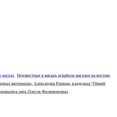
Неизвестные в масках ограбили магазин на востоке
азных материалах, Александра Рощина, владельца “Общей
рировались пять Олегов Филимоновых