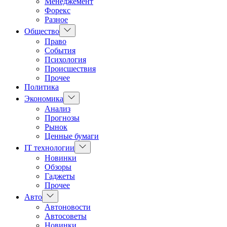
Менеджемент
Форекс
Разное
Показать
Общество
подменю
Право
События
Психология
Происшествия
Прочее
Политика
Показать
Экономика
подменю
Анализ
Прогнозы
Рынок
Ценные бумаги
Показать
IT технологии
подменю
Новинки
Обзоры
Гаджеты
Прочее
Показать
Авто
подменю
Автоновости
Автосоветы
Новинки