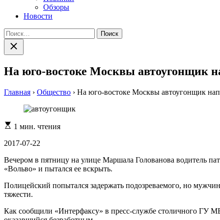
Обзоры
Новости
Найти:
Закрыть
поиск
На юго-востоке Москвы автоугонщик н
Главная
›
Общество
›
На юго-востоке Москвы автоугонщик нап
Расчетное
1 мин. чтения
время
чтения
2017-07-22
Вечером в пятницу на улице Маршала Голованова водитель пат
«Вольво» и пытался ее вскрыть.
Полицейский попытался задержать подозреваемого, но мужчина
тяжести.
Как сообщили «Интерфаксу» в пресс-службе столичного ГУ МВД
оказавшийся безработным.