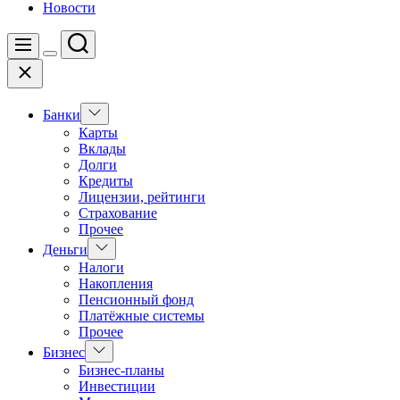
Новости
Поиск
Меню
Цвет
Закрыть
переключателя
Показать
Банки
подменю
Карты
Вклады
Долги
Кредиты
Лицензии, рейтинги
Страхование
Прочее
Показать
Деньги
подменю
Налоги
Накопления
Пенсионный фонд
Платёжные системы
Прочее
Показать
Бизнес
подменю
Бизнес-планы
Инвестиции