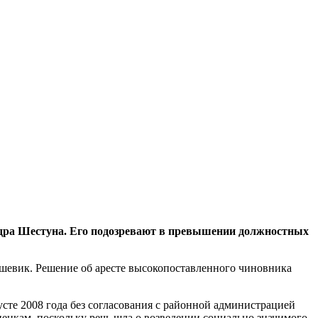
дра Шестуна. Его подозревают в превышении должностных
ьшевик. Решение об аресте высокопоставленного чиновника
усте 2008 года без согласования с районной администрацией
ценкам, поскольку речь шла о возведении социально значимого