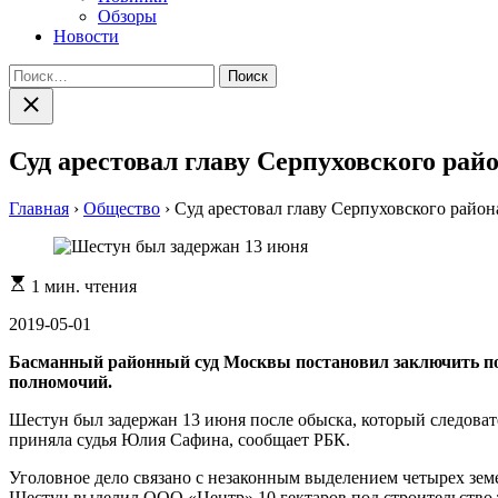
Обзоры
Новости
Найти:
Закрыть
поиск
Суд арестовал главу Серпуховского ра
Главная
›
Общество
›
Суд арестовал главу Серпуховского райо
Расчетное
1 мин. чтения
время
чтения
2019-05-01
Басманный районный суд Москвы постановил заключить по
полномочий.
Шестун был задержан 13 июня после обыска, который следоват
приняла судья Юлия Сафина, сообщает РБК.
Уголовное дело связано с незаконным выделением четырех земе
Шестун выделил ООО «Центр» 10 гектаров под строительство т