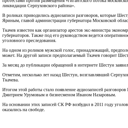
протестами против размещения «гигантского потока московско
ликвидации Серпуховского района».
В роликах приводились аудиозаписи разговоров, которые Шес
Яриным, главой администрации губернатора Московской обла
Ткачев известен как организатор арестов экс-министра эконо
губернаторов. Также под его руководством ведется оперативн
уголовного преследования.
На одном из роликов мужской голос, принадлежащий, предполож
может. На другой записи предполагаемый Ткачев говорит Шестун
За месяц до публикации обращений в интернете Шестун заявил 
Отметим, несколько лет назад Шестун, возглавлявший Серпухо
Ткачева.
Итогом этой работы стало появление аудиозаписей разговоро
Дмитрием Урумовым и бизнесменом Иваном Назаровым.
На основании этих записей СК РФ возбудил в 2011 году уголов
оказались на свободе.