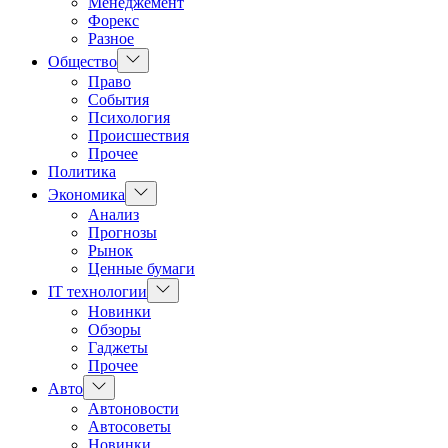
Менеджемент
Форекс
Разное
Показать
Общество
подменю
Право
События
Психология
Происшествия
Прочее
Политика
Показать
Экономика
подменю
Анализ
Прогнозы
Рынок
Ценные бумаги
Показать
IT технологии
подменю
Новинки
Обзоры
Гаджеты
Прочее
Показать
Авто
подменю
Автоновости
Автосоветы
Новинки