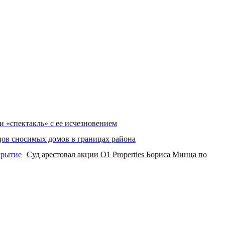
и «спектакль» с ее исчезновением
цов сносимых домов в границах района
Суд арестовал акции O1 Properties Бориса Минца по