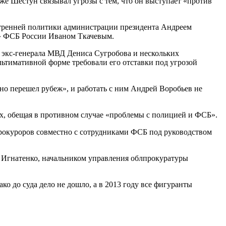
же Шестун связывал угрозы с тем, что он выступает «против
утренней политики администрации президента Андреем
К» ФСБ России Иваном Ткачевым.
, экс-генерала МВД Дениса Сугробова и нескольких
льтимативной форме требовали его отставки под угрозой
но перешел рубеж», и работать с ним Андрей Воробьев не
ах, обещая в противном случае «проблемы с полицией и ФСБ».
 прокуроров совместно с сотрудниками ФСБ под руководством
м Игнатенко, начальником управления облпрокуратуры
о до суда дело не дошло, а в 2013 году все фигуранты