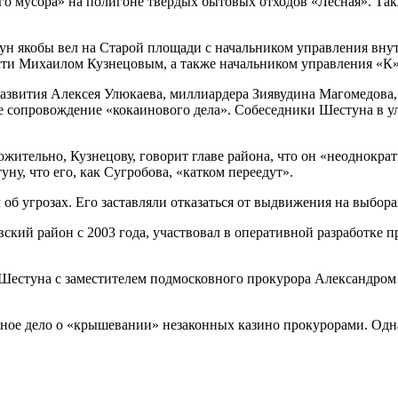
го мусора» на полигоне твердых бытовых отходов «Лесная». Так
тун якобы вел на Старой площади с начальником управления вн
сти Михаилом Кузнецовым, а также начальником управления «
мразвития Алексея Улюкаева, миллиардера Зиявудина Магомедова
ое сопровождение «кокаинового дела». Собеседники Шестуна в у
ительно, Кузнецову, говорит главе района, что он «неоднократ
у, что его, как Сугробова, «катком переедут».
об угрозах. Его заставляли отказаться от выдвижения на выбор
вский район с 2003 года, участвовал в оперативной разработке
в Шестуна с заместителем подмосковного прокурора Александро
ное дело о «крышевании» незаконных казино прокурорами. Однак