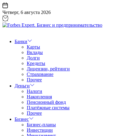
Перейти
к
Четверг, 6 августа 2026
содержанию
Forbes
Expert.
Бизнес
Банки
и
Карты
предпринимательство
Вклады
Долги
Кредиты
Лицензии, рейтинги
Страхование
Прочее
Деньги
Налоги
Накопления
Пенсионный фонд
Платёжные системы
Прочее
Бизнес
Бизнес-планы
Инвестиции
Менеджемент