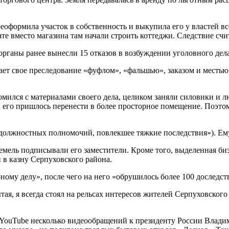
формила участок в собственность и выкупила его у властей всег
ате вместо магазина там начали строить коттеджи. Следствие счи
органы ранее вынесли 15 отказов в возбуждении уголовного дела
тает свое преследование «фуфлом», «фальшью», заказом и месть
комился с материалами своего дела, целиком заняли силовики и
 его пришлось перенести в более просторное помещение. Поэтом
олжностных полномочий, повлекшее тяжкие последствия»). Ему 
емель подписывали его заместители. Кроме того, выделенная биз
 в казну Серпуховского района.
ому делу», после чего на него «обрушилось более 100 доследс
тая, я всегда стоял на рельсах интересов жителей Серпуховского
ouTube несколько видеообращений к президенту России Владимир