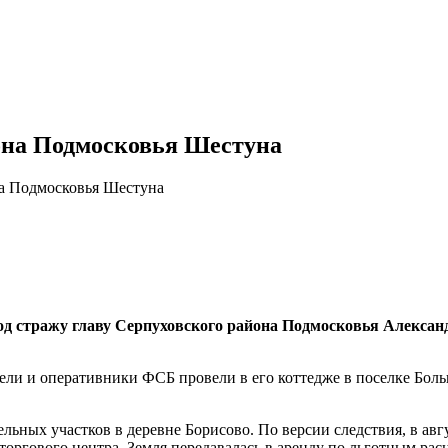
йона Подмосковья Шестуна
на Подмосковья Шестуна
д стражу главу Серпуховского района Подмосковья Алексан
ели и оперативники ФСБ провели в его коттедже в поселке Бол
льных участков в деревне Борисово. По версии следствия, в авг
оргового центра. Земля передавалась в аренду по льготным рас