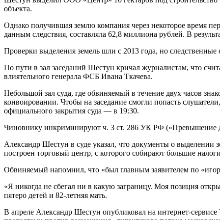
объекта.
Однако получившая землю компания через некоторое время перео
данным следствия, составляла 62,8 миллиона рублей. В результ
Проверки выделения земель шли с 2013 года, но следственные 
По пути в зал заседаний Шестун кричал журналистам, что счи
влиятельного генерала ФСБ Ивана Ткачева.
Небольшой зал суда, где обвиняемый в течение двух часов зна
конвоировании. Чтобы на заседание смогли попасть слушатели,
официального закрытия суда — в 19:30.
Чиновнику инкриминируют ч. 3 ст. 286 УК РФ («Превышение д
Александр Шестун в суде указал, что документы о выделении з
построен торговый центр, с которого собирают большие налоги
Обвиняемый напомнил, что «был главным заявителем по «игорн
«Я никогда не сбегал ни в какую заграницу. Моя позиция откры
пятеро детей и 82-летняя мать.
В апреле Александр Шестун опубликовал на интернет-сервисе Y