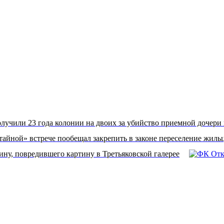
лучили 23 года колонии на двоих за убийство приемной дочери 
тайной» встрече пообещал закрепить в законе переселение жиль
ину, повредившего картину в Третьяковской галерее