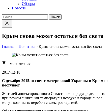
Обзоры
Новости
Найти:
Закрыть
поиск
Крым снова может остаться без света
Главная
›
Политика
›
Крым снова может остаться без света
Расчетное
1 мин. чтения
время
чтения
2017-12-18
С декабря 2015-го свет с материковой Украины в Крым не
поступает.
Жителей аннексированного Севастополя предупредили, что
при резком снижении температуры воздуха в городе снова
могут возникать перебои с электроэнергией.
Об этом предупредили местных в так называемом