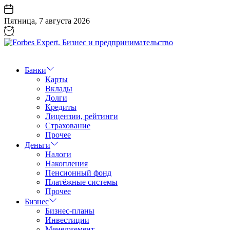
Перейти
к
Пятница, 7 августа 2026
содержанию
Forbes
Expert.
Бизнес
Банки
и
Карты
предпринимательство
Вклады
Долги
Кредиты
Лицензии, рейтинги
Страхование
Прочее
Деньги
Налоги
Накопления
Пенсионный фонд
Платёжные системы
Прочее
Бизнес
Бизнес-планы
Инвестиции
Менеджемент