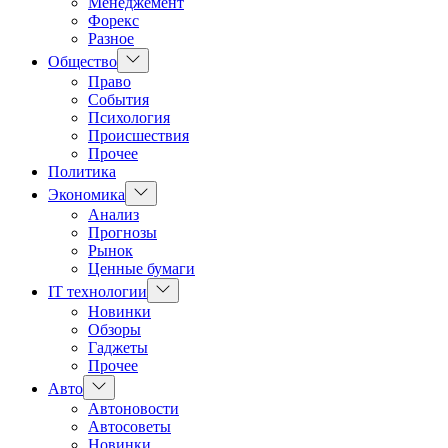
Менеджемент
Форекс
Разное
Показать
Общество
подменю
Право
События
Психология
Происшествия
Прочее
Политика
Показать
Экономика
подменю
Анализ
Прогнозы
Рынок
Ценные бумаги
Показать
IT технологии
подменю
Новинки
Обзоры
Гаджеты
Прочее
Показать
Авто
подменю
Автоновости
Автосоветы
Новинки