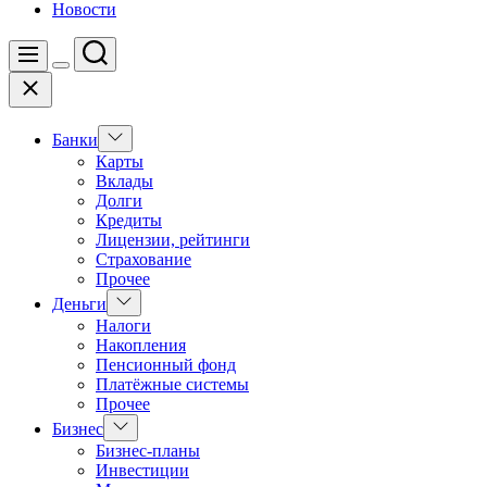
Новости
Поиск
Меню
Цвет
Закрыть
переключателя
Показать
Банки
подменю
Карты
Вклады
Долги
Кредиты
Лицензии, рейтинги
Страхование
Прочее
Показать
Деньги
подменю
Налоги
Накопления
Пенсионный фонд
Платёжные системы
Прочее
Показать
Бизнес
подменю
Бизнес-планы
Инвестиции