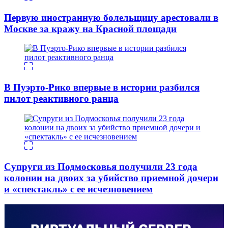
Первую иностранную болельщицу арестовали в
Москве за кражу на Красной площади
В Пуэрто-Рико впервые в истории разбился
пилот реактивного ранца
Супруги из Подмосковья получили 23 года
колонии на двоих за убийство приемной дочери
и «спектакль» с ее исчезновением