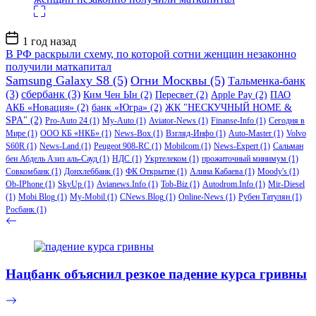
Дата
1 год назад
записи
В РФ раскрыли схему, по которой сотни женщин незаконно
получили маткапитал
Samsung Galaxy S8
(5)
Огни Москвы
(5)
Тальменка-банк
(3)
сбербанк
(3)
Ким Чен Ын
(2)
Пересвет
(2)
Apple Pay
(2)
ПАО
АКБ «Новация»
(2)
банк «Югра»
(2)
ЖК "НЕСКУЧНЫЙ HOME &
SPA"
(2)
Pro-Auto 24
(1)
My-Auto
(1)
Aviator-News
(1)
Finanse-Info
(1)
Сегодня в
Мире
(1)
ООО КБ «НКБ»
(1)
News-Box
(1)
Взгляд-Инфо
(1)
Auto-Master
(1)
Volvo
S60R
(1)
News-Land
(1)
Peugeot 908-RC
(1)
Mobilcom
(1)
News-Expert
(1)
Сальман
бен Абдель Азиз аль-Сауд
(1)
НДС
(1)
Укртелеком
(1)
прожиточный минимум
(1)
Совкомбанк
(1)
Донхлеббанк
(1)
ФК Открытие
(1)
Алина Кабаева
(1)
Moody's
(1)
Ob-IPhone
(1)
SkyUp
(1)
Avianews.Info
(1)
Tob-Biz
(1)
Autodrom.Info
(1)
Mir-Diesel
(1)
Mobi Blog
(1)
My-Mobil
(1)
CNews.Blog
(1)
Online-News
(1)
Рубен Татулян
(1)
Росбанк
(1)
Нацбанк объяснил резкое падение курса гривны