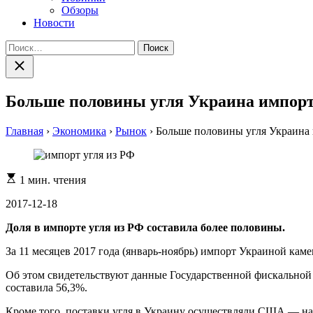
Обзоры
Новости
Найти:
Закрыть
поиск
Больше половины угля Украина импорт
Главная
›
Экономика
›
Рынок
›
Больше половины угля Украина 
Расчетное
1 мин. чтения
время
чтения
2017-12-18
Доля в импорте угля из РФ составила более половины.
За 11 месяцев 2017 года (январь-ноябрь) импорт Украиной каме
Об этом свидетельствуют данные Государственной фискальной 
составила 56,3%.
Кроме того, поставки угля в Украину осуществляли США — на $6