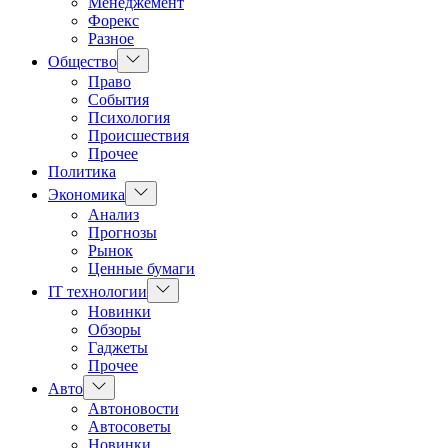
Менеджемент
Форекс
Разное
Показать
Общество
подменю
Право
События
Психология
Происшествия
Прочее
Политика
Показать
Экономика
подменю
Анализ
Прогнозы
Рынок
Ценные бумаги
Показать
IT технологии
подменю
Новинки
Обзоры
Гаджеты
Прочее
Показать
Авто
подменю
Автоновости
Автосоветы
Новинки