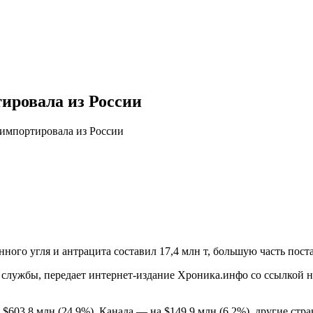
ировала из России
импортировала из России
нного угля и антрацита составил 17,4 млн т, большую часть пост
службы, передает интернет-издание Хроника.инфо со ссылкой на
03,8 млн (24,9%), Канада — на $149,9 млн (6,2%), другие стран