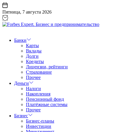
Перейти
к
Пятница, 7 августа 2026
содержанию
Forbes
Expert.
Бизнес
Банки
и
Карты
предпринимательство
Вклады
Долги
Кредиты
Лицензии, рейтинги
Страхование
Прочее
Деньги
Налоги
Накопления
Пенсионный фонд
Платёжные системы
Прочее
Бизнес
Бизнес-планы
Инвестиции
Менеджемент