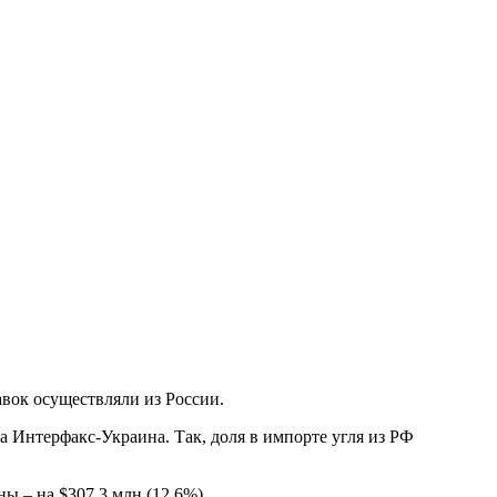
авок осуществляли из России.
 Интерфакс-Украина. Так, доля в импорте угля из РФ
ы – на $307,3 млн (12,6%).