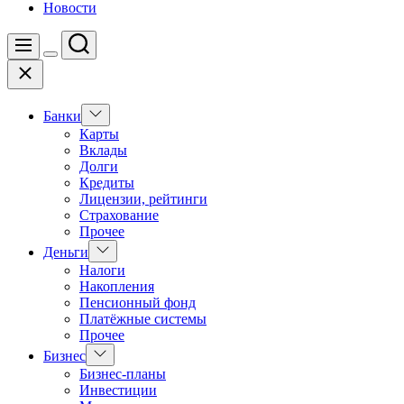
Новости
Поиск
Меню
Цвет
Закрыть
переключателя
Показать
Банки
подменю
Карты
Вклады
Долги
Кредиты
Лицензии, рейтинги
Страхование
Прочее
Показать
Деньги
подменю
Налоги
Накопления
Пенсионный фонд
Платёжные системы
Прочее
Показать
Бизнес
подменю
Бизнес-планы
Инвестиции