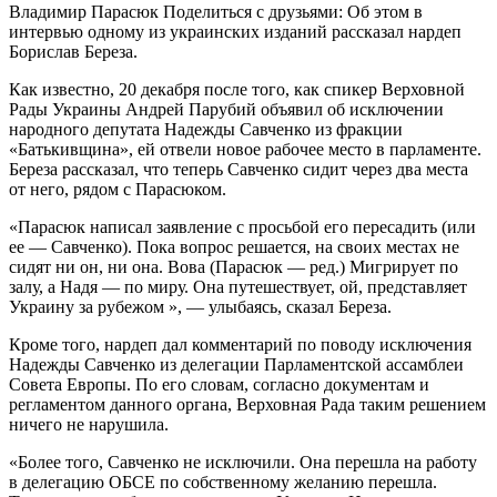
Владимир Парасюк Поделиться с друзьями: Об этом в
интервью одному из украинских изданий рассказал нардеп
Борислав Береза.
Как известно, 20 декабря после того, как спикер Верховной
Рады Украины Андрей Парубий объявил об исключении
народного депутата Надежды Савченко из фракции
«Батькивщина», ей отвели новое рабочее место в парламенте.
Береза ​​рассказал, что теперь Савченко сидит через два места
от него, рядом с Парасюком.
«Парасюк написал заявление с просьбой его пересадить (или
ее — Савченко). Пока вопрос решается, на своих местах не
сидят ни он, ни она. Вова (Парасюк — ред.) Мигрирует по
залу, а Надя — по миру. Она путешествует, ой, представляет
Украину за рубежом », — улыбаясь, сказал Береза.
Кроме того, нардеп дал комментарий по поводу исключения
Надежды Савченко из делегации Парламентской ассамблеи
Совета Европы. По его словам, согласно документам и
регламентом данного органа, Верховная Рада таким решением
ничего не нарушила.
«Более того, Савченко не исключили. Она перешла на работу
в делегацию ОБСЕ по собственному желанию перешла.