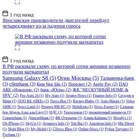
Дата
1 год назад
записи
Ярославские производители двигателей перейдут
четырехдневку из-за падения спроса
Дата
1 год назад
записи
В РФ раскрыли схему, по которой сотни женщин незаконно
получили маткапитал
Samsung Galaxy S8
(5)
Огни Москвы
(5)
Тальменка-банк
(3)
сбербанк
(3)
Ким Чен Ын
(2)
Пересвет
(2)
Apple Pay
(2)
ПАО
АКБ «Новация»
(2)
банк «Югра»
(2)
ЖК "НЕСКУЧНЫЙ HOME &
SPA"
(2)
Pro-Auto 24
(1)
My-Auto
(1)
Aviator-News
(1)
Finanse-Info
(1)
Сегодня в
Мире
(1)
ООО КБ «НКБ»
(1)
News-Box
(1)
Взгляд-Инфо
(1)
Auto-Master
(1)
Volvo
S60R
(1)
News-Land
(1)
Peugeot 908-RC
(1)
Mobilcom
(1)
News-Expert
(1)
Сальман
бен Абдель Азиз аль-Сауд
(1)
НДС
(1)
Укртелеком
(1)
прожиточный минимум
(1)
Совкомбанк
(1)
Донхлеббанк
(1)
ФК Открытие
(1)
Алина Кабаева
(1)
Moody's
(1)
Ob-IPhone
(1)
SkyUp
(1)
Avianews.Info
(1)
Tob-Biz
(1)
Autodrom.Info
(1)
Mir-Diesel
(1)
Mobi Blog
(1)
My-Mobil
(1)
CNews.Blog
(1)
Online-News
(1)
Рубен Татулян
(1)
Росбанк
(1)