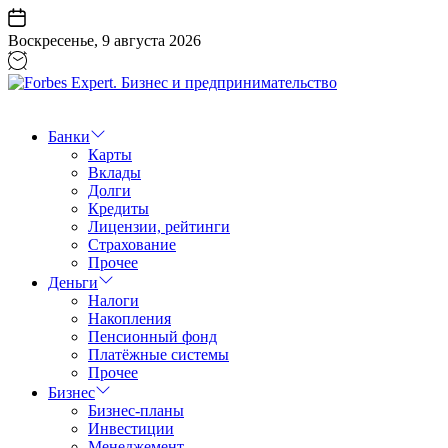
Перейти
к
Воскресенье, 9 августа 2026
содержанию
Forbes
Expert.
Бизнес
Банки
и
Карты
предпринимательство
Вклады
Долги
Кредиты
Лицензии, рейтинги
Страхование
Прочее
Деньги
Налоги
Накопления
Пенсионный фонд
Платёжные системы
Прочее
Бизнес
Бизнес-планы
Инвестиции
Менеджемент