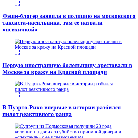
Фэшн-блогер заявила в полицию на московского
таксиста-насильника, там ее назвали
«психичкой»
Первую иностранную болельщицу арестовали в
Москве за кражу на Красной площади
В Пуэрто-Рико впервые в истории разбился
пилот реактивного ранца