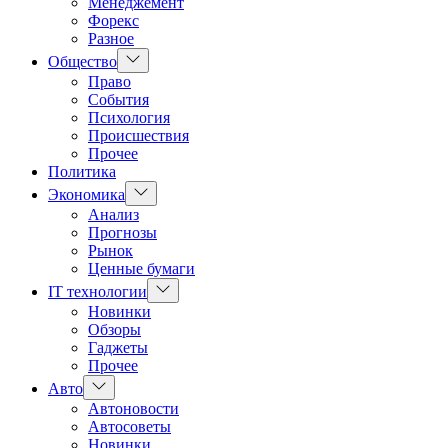
Менеджемент
Форекс
Разное
Показать
Общество
подменю
Право
События
Психология
Происшествия
Прочее
Политика
Показать
Экономика
подменю
Анализ
Прогнозы
Рынок
Ценные бумаги
Показать
IT технологии
подменю
Новинки
Обзоры
Гаджеты
Прочее
Показать
Авто
подменю
Автоновости
Автосоветы
Новинки