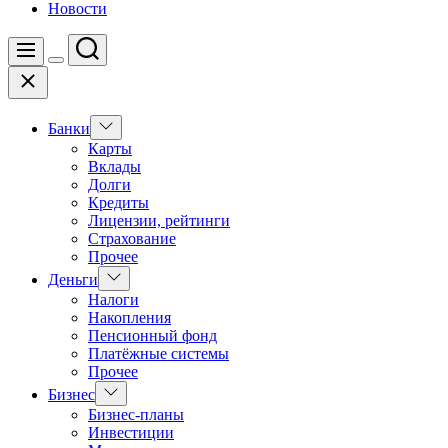
Новости
Поиск
Меню
Цвет
Закрыть
переключателя
Показать
Банки
подменю
Карты
Вклады
Долги
Кредиты
Лицензии, рейтинги
Страхование
Прочее
Показать
Деньги
подменю
Налоги
Накопления
Пенсионный фонд
Платёжные системы
Прочее
Показать
Бизнес
подменю
Бизнес-планы
Инвестиции