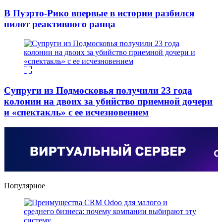
В Пуэрто-Рико впервые в истории разбился
пилот реактивного ранца
Супруги из Подмосковья получили 23 года
колонии на двоих за убийство приемной дочери
и «спектакль» с ее исчезновением
Популярное