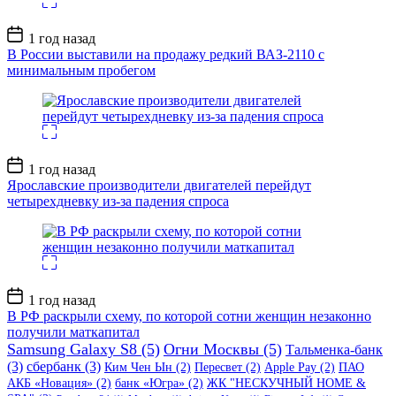
Дата
1 год назад
записи
В России выставили на продажу редкий ВАЗ-2110 с
минимальным пробегом
Дата
1 год назад
записи
Ярославские производители двигателей перейдут
четырехдневку из-за падения спроса
Дата
1 год назад
записи
В РФ раскрыли схему, по которой сотни женщин незаконно
получили маткапитал
Samsung Galaxy S8
(5)
Огни Москвы
(5)
Тальменка-банк
(3)
сбербанк
(3)
Ким Чен Ын
(2)
Пересвет
(2)
Apple Pay
(2)
ПАО
АКБ «Новация»
(2)
банк «Югра»
(2)
ЖК "НЕСКУЧНЫЙ HOME &