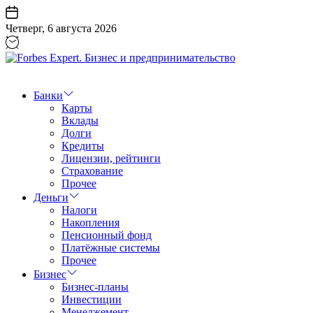
Перейти
к
Четверг, 6 августа 2026
содержанию
Forbes
Expert.
Бизнес
Банки
и
Карты
предпринимательство
Вклады
Долги
Кредиты
Лицензии, рейтинги
Страхование
Прочее
Деньги
Налоги
Накопления
Пенсионный фонд
Платёжные системы
Прочее
Бизнес
Бизнес-планы
Инвестиции
Менеджемент