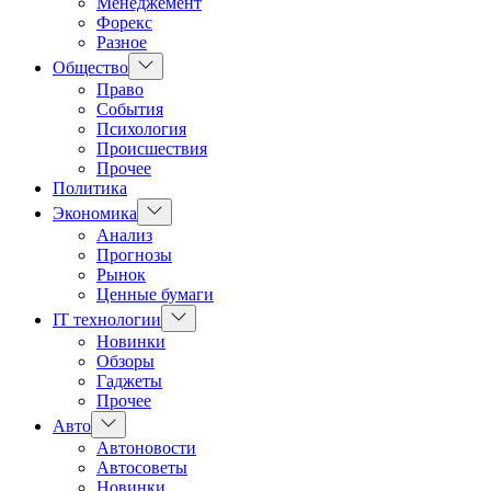
Менеджемент
Форекс
Разное
Показать
Общество
подменю
Право
События
Психология
Происшествия
Прочее
Политика
Показать
Экономика
подменю
Анализ
Прогнозы
Рынок
Ценные бумаги
Показать
IT технологии
подменю
Новинки
Обзоры
Гаджеты
Прочее
Показать
Авто
подменю
Автоновости
Автосоветы
Новинки