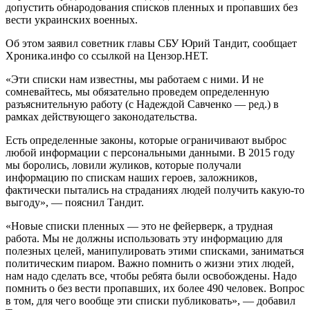
допустить обнародования списков пленных и пропавших без
вести украинских военных.
Об этом заявил советник главы СБУ Юрий Тандит, сообщает
Хроника.инфо со ссылкой на Цензор.НЕТ.
«Эти списки нам известны, мы работаем с ними. И не
сомневайтесь, мы обязательно проведем определенную
разъяснительную работу (с Надеждой Савченко — ред.) в
рамках действующего законодательства.
Есть определенные законы, которые ограничивают выброс
любой информации с персональными данными. В 2015 году
мы боролись, ловили жуликов, которые получали
информацию по спискам наших героев, заложников,
фактически пытались на страданиях людей получить какую-то
выгоду», — пояснил Тандит.
«Новые списки пленных — это не фейерверк, а трудная
работа. Мы не должны использовать эту информацию для
полезных целей, манипулировать этими списками, заниматься
политическим пиаром. Важно помнить о жизни этих людей,
нам надо сделать все, чтобы ребята были освобождены. Надо
помнить о без вести пропавших, их более 490 человек. Вопрос
в том, для чего вообще эти списки публиковать», — добавил