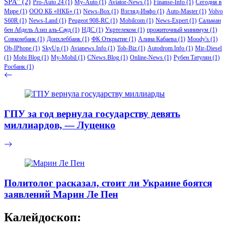
SPA"
(2)
Pro-Auto 24
(1)
My-Auto
(1)
Aviator-News
(1)
Finanse-Info
(1)
Сегодня в
Мире
(1)
ООО КБ «НКБ»
(1)
News-Box
(1)
Взгляд-Инфо
(1)
Auto-Master
(1)
Volvo
S60R
(1)
News-Land
(1)
Peugeot 908-RC
(1)
Mobilcom
(1)
News-Expert
(1)
Сальман
бен Абдель Азиз аль-Сауд
(1)
НДС
(1)
Укртелеком
(1)
прожиточный минимум
(1)
Совкомбанк
(1)
Донхлеббанк
(1)
ФК Открытие
(1)
Алина Кабаева
(1)
Moody's
(1)
Ob-IPhone
(1)
SkyUp
(1)
Avianews.Info
(1)
Tob-Biz
(1)
Autodrom.Info
(1)
Mir-Diesel
(1)
Mobi Blog
(1)
My-Mobil
(1)
CNews.Blog
(1)
Online-News
(1)
Рубен Татулян
(1)
Росбанк
(1)
ГПУ за год вернула государству девять
миллиардов, — Луценко
Политолог расказал, стоит ли Украине боятся
заявлений Марин Ле Пен
Калейдоскоп: